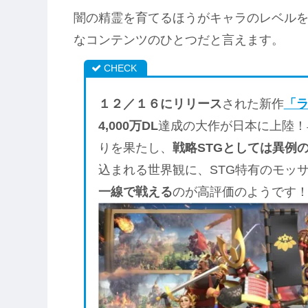
闇の精霊を育てるほうがキャラのレベル
なコンテンツのひとつだと言えます。
１２／１６にリリース
された新作
「
4,000万DL
達成の大作が日本に上陸！早
りを果たし、
戦略STGとしては異例の
込まれる世界観に、STG特有のモッ
一線で戦える
のが高評価のようです