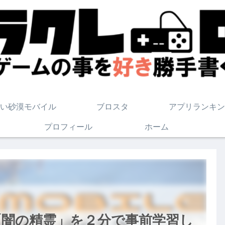
い砂漠モバイル
ブロスタ
アプリランキン
プロフィール
ホーム
「闇の精霊」を２分で事前学習し