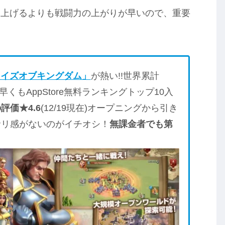
を上げるよりも戦闘力の上がりが早いので、重要
ライズオブキングダム」
が熱い!!世界累計
くもAppStore無料ランキングトップ10入
評価★4.6
(12/19現在)オープニングから引き
サリ感がないのがイチオシ！
無課金者でも第
！