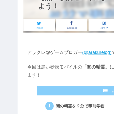
よう！
Twitter
Facebook
はてブ
アラクレ@ゲームブロガー
(@arakurelog)
今回は黒い砂漠モバイルの
「闇の精霊」
ます！
闇の精霊を２分で事前学習