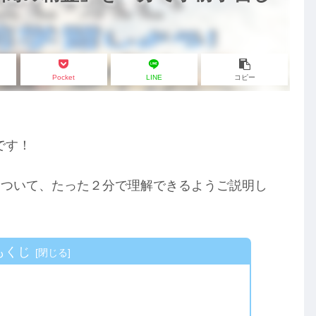
Pocket
LINE
コピー
です！
について、たった２分で理解できるようご説明し
もくじ