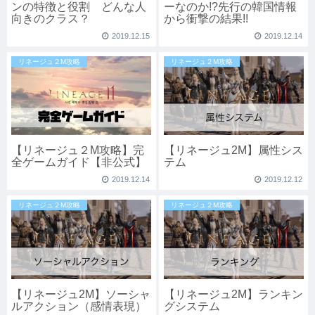
ンの特徴と役割 どんな人
ーなのか!?先行の韓国情報
向きのクラス？
から衝撃の結果!!
2019.12.15
2019.12.14
リネージュ２M攻略
リネージュ２M攻略
【リネージュ２M攻略】完
【リネージュ2M】属性シス
全ゲームガイド【非公式】
テム
2019.12.14
2019.12.12
リネージュ２M攻略
リネージュ２M攻略
【リネージュ2M】ソーシャ
【リネージュ2M】ランキン
ルアクション（感情表現）
グシステム