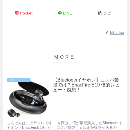
Pocket
LINE
コピー
hibiatsu
【Bluetoothイヤホン】コスパ最
評価・レビュー
強では？EnacFire E19 僕的レビ
ュー・感想！
こんばんは、アラクレです！ 今回は、僕が最近購入したBluetoothイ
ヤホン「EnacFireE19」が、 コスパ最強じゃねえか疑惑があるの