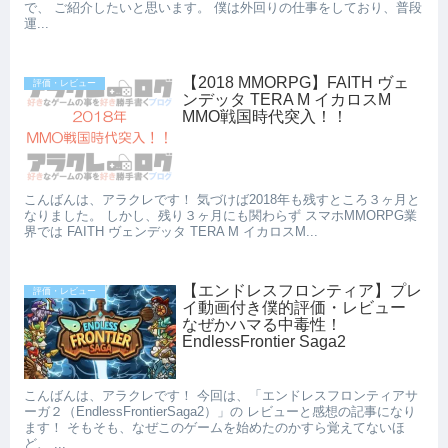
で、 ご紹介したいと思います。 僕は外回りの仕事をしており、普段
運...
【2018 MMORPG】FAITH ヴェ
評価・レビュー
ンデッタ TERA M イカロスM
MMO戦国時代突入！！
こんばんは、アラクレです！ 気づけば2018年も残すところ３ヶ月と
なりました。 しかし、残り３ヶ月にも関わらず スマホMMORPG業
界では FAITH ヴェンデッタ TERA M イカロスM...
【エンドレスフロンティア】プレ
評価・レビュー
イ動画付き僕的評価・レビュー
なぜかハマる中毒性！
EndlessFrontier Saga2
こんばんは、アラクレです！ 今回は、「エンドレスフロンティアサ
ーガ２（EndlessFrontierSaga2）」の レビューと感想の記事になり
ます！ そもそも、なぜこのゲームを始めたのかすら覚えてないほ
ど、 ...