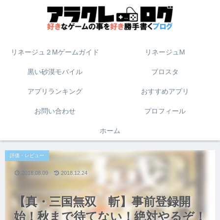
リネージュ２Mゲームガイド
リネージュM
黒い砂漠モバイル
ブロスタ
アプリランキング
おすすめアプリ
お問い合わせ
プロフィール
ホーム
評価・レビュー
2018.08.09
2018.12.24
【真・三国無双 斬】事前登録開
始！秋まで待てない！絶対やるぞ！