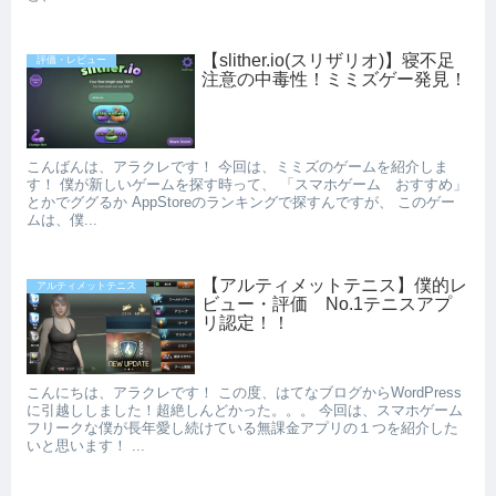
【slither.io(スリザリオ)】寝不足
評価・レビュー
注意の中毒性！ミミズゲー発見！
こんばんは、アラクレです！ 今回は、ミミズのゲームを紹介しま
す！ 僕が新しいゲームを探す時って、 「スマホゲーム おすすめ」
とかでググるか AppStoreのランキングで探すんですが、 このゲー
ムは、僕...
【アルティメットテニス】僕的レ
アルティメットテニス
ビュー・評価 No.1テニスアプ
リ認定！！
こんにちは、アラクレです！ この度、はてなブログからWordPress
に引越ししました！超絶しんどかった。。。 今回は、スマホゲーム
フリークな僕が長年愛し続けている無課金アプリの１つを紹介した
いと思います！ ...