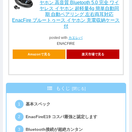
ヤホン 高音質 Bluetooth 5.0 完全 ワイ
ヤレス イヤホン 超軽量4g 簡単自動同
期 自動ペアリング 左右両耳対応
EnacFire ブルートゥース イヤホン 充電収納ケース
付
posted with
カエレバ
ENACFIRE
Amazonで見る
楽天市場で見る
もくじ
基本スペック
EnacFireE19 コスパ最強と認定します
Bluetooth接続が超絶カンタン