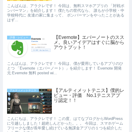
こんばんは、アラクレです！ 今回は、無料スマホアプリの 「対戦ボ
ンバーマン」を紹介します！ 僕たちの世代なら、 誰もが小学校・中
学校時代に 友達の家に集まって、 ボンバーマンをやったことがある
はず...
【Evernote】エバーノートのスス
評価・レビュー
メ。良いアイデアはすぐに脳から
アウトプット！
こんばんは、アラクレです！ 今回は、僕が愛用しているアプリのひ
とつ 「Evernote（エバーノート）」を紹介します！ Evernote 開発
元:Evernote 無料 posted wi...
【アルティメットテニス】僕的レ
アルティメットテニス
ビュー・評価 No.1テニスアプ
リ認定！！
こんにちは、アラクレです！ この度、はてなブログからWordPress
に引越ししました！超絶しんどかった。。。 今回は、スマホゲーム
フリークな僕が長年愛し続けている無課金アプリの１つを紹介した