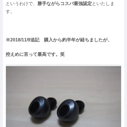
というわけで、
勝手ながらコスパ最強認定
といたしま
す。
※2018/11/9追記 購入から約半年が経ちましたが、
控えめに言って最高です。笑