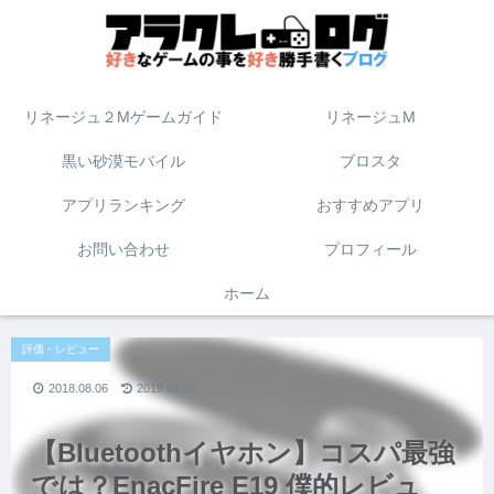
リネージュ２Mゲームガイド
リネージュM
黒い砂漠モバイル
ブロスタ
アプリランキング
おすすめアプリ
お問い合わせ
プロフィール
ホーム
評価・レビュー
2018.08.06
2019.02.04
【Bluetoothイヤホン】コスパ最強
では？EnacFire E19 僕的レビュ