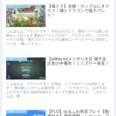
【城ドラ】夫婦・カップルにオス
評価・レビュー
スメ！城とドラゴンで協力プレ
イ！
こんばんは、アラクレです！ 今日も今日とて、面白いゲーム探しの
旅をしております 勤め人ゲームブロガー、アラクレです！（サウザ
ーラジオ風） 僕のプロフィールでも過去にハマったゲームで紹介し
ている 「城とドラゴン...
【slither.io(スリザリオ)】寝不足
評価・レビュー
注意の中毒性！ミミズゲー発見！
こんばんは、アラクレです！ 今回は、ミミズのゲームを紹介しま
す！ 僕が新しいゲームを探す時って、 「スマホゲーム おすすめ」
とかでググるか AppStoreのランキングで探すんですが、 このゲー
ムは、僕...
【FLO】ゆるふわ初見プレイ【動
評価・レビュー
画付き】僕的感想・レビュー フ