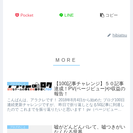
Pocket
LINE
コピー
hibiatsu
【100記事チャレンジ】５０記事
ブログのこと
達成！PV(ページビュー)や収益の
報告！
こんばんは、アラクレです！ 2018年8月4日から始めた ブログ100日
連続更新チャレンジですが、 昨日で折り返しとなる50記事に到達し
たので これまでを振り返りたいと思います！ pv（ページビュー...
嘘がどんどんバレて、嘘つきがい
ブログのこと
なくなる世界