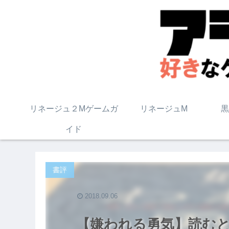
リネージュ２Mゲームガ
リネージュM
黒
イド
書評
2018.09.06
【嫌われる勇気】読む