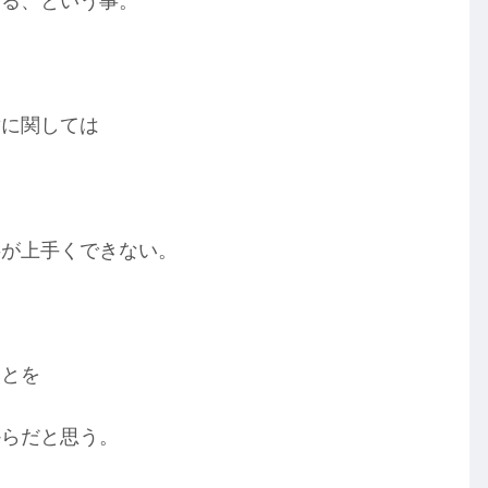
する、という事。
章に関しては
事が上手くできない。
ことを
からだと思う。