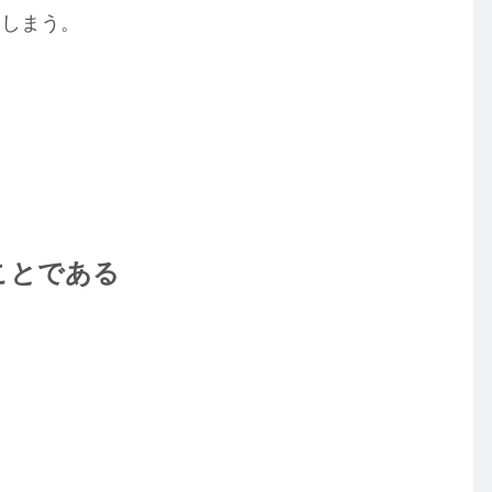
てしまう。
ことである
」
た。