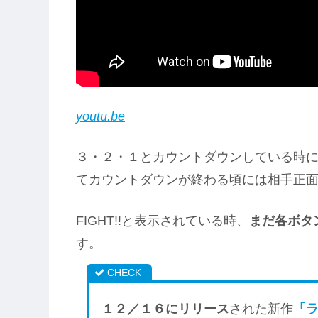
youtu.be
３・２・１とカウントダウンしている時
てカウントダウンが終わる頃には相手正
FIGHT!!と表示されている時、
まだ各ボタ
す。
１２／１６にリリース
された新作
「