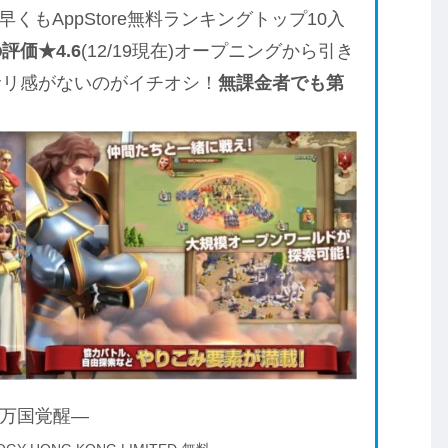
くもAppStore無料ランキングトップ10入
評価★4.6
(12/19現在)オープニングから引き
サリ感がないのがイチオシ！
無課金者でも第
！
ms ―万国覚醒―