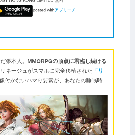
OGY HONG KONG LIMITED
無料
posted with
アプリーチ
んだ張本人。
MMORPGの頂点に君臨し続ける
代リネージュがスマホに完全移植された
「リ
像付かないハマり要素が、あなたの睡眠時