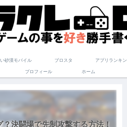
い砂漠モバイル
ブロスタ
アプリランキン
プロフィール
ホーム
グ？決闘場で先制攻撃する方法！