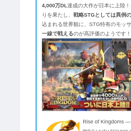
4,000万DL
達成の大作が日本に上陸！早
りを果たし、
戦略STGとしては異例の
込まれる世界観に、STG特有のモッ
一線で戦える
のが高評価のようです
Rise of Kingdo