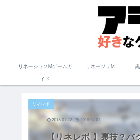
リネージュ２Mゲームガ
リネージュM
黒
イド
リネレボ
2018.01.22
2018.07.01
【リネレボ 】裏技？バ