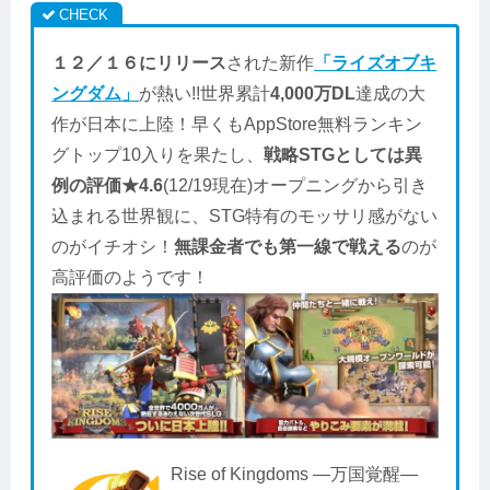
１２／１６にリリース
された新作
「ライズオブキ
ングダム」
が熱い!!世界累計
4,000万DL
達成の大
作が日本に上陸！早くもAppStore無料ランキン
グトップ10入りを果たし、
戦略STGとしては異
例の評価★4.6
(12/19現在)オープニングから引き
込まれる世界観に、STG特有のモッサリ感がない
のがイチオシ！
無課金者でも第一線で戦える
のが
高評価のようです！
Rise of Kingdoms ―万国覚醒―