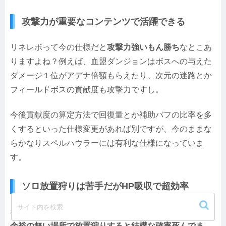
攻撃力が重要なコンテンツで活躍できる
リネレボって今の仕様だと
攻撃力強いもん勝ち
なとこあ
りますよね？例えば、血盟ダンジョンはボスへの与えた
ダメージ１位がアデナ倍額もらえたり、次元の迷路とか
フィールドボスの貢献度も攻撃力ですし。
今後貢献度の算定方法で回復量とか補助バフの比率を多
くするといった仕様変更があれば別ですが、今のままな
らかなりスペルハウラーには有利な仕様になっていま
す。
ソロ放置狩りは苦手だがHP吸収で超効率
なんども言いますが、ハウラーは防御が紙なのであまり
余裕の無い場所で放置狩りすると結構な確率死んでま