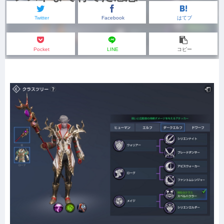
Twitter
Facebook
はてブ
Pocket
LINE
コピー