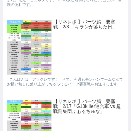
慢のあれです。
【リネレボ 】バーツ鯖 要塞
リネレボ
戦 2/3 「ギランが落ちた日」
こんばんは、アラクレです！ さて、今週もモンハンブームなんて
お構い無しに盛り上がっちゃってるバーツ要塞戦をお送りします！
【リネレボ 】バーツ鯖 要塞
リネレボ
戦 2/17「G13killer連合軍 vs 超
戦闘集団ふぉるちゅな」