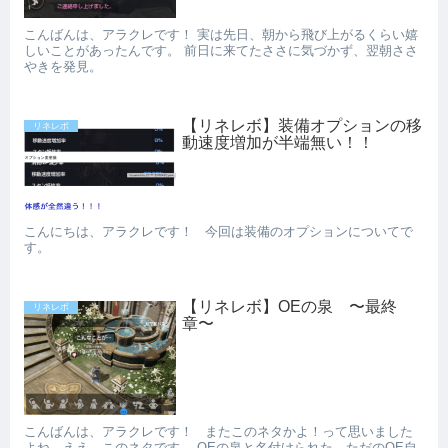
こんばんは、アラクレです！ 実は先日、朝から飛び上がるくらい嬉
しいことがあったんです。 前日に来てたささに気づかず、翌朝ささ
やきを発見。
【リネレボ】装備オプションの移
リネレボ
動速度増加が半端無い！！
こんにちは、アラクレです！ 今回は装備のオプションについてで
す。
【リネレボ】OEの泉 〜最終
リネレボ
章〜
こんばんは、アラクレです！ またこのネタかよ！って思いました
よね。ええ、このネタです。 OEの泉と名付けられた、ただのOE自