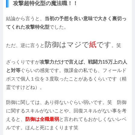
攻撃超特化型の魔法職！！
結論から言うと、
当初の予想を良い意味で大きく裏切っ
てくれた攻撃特化型
でした。
防御はマジで
紙
です
ただ、逆に言うと
。笑
ざっくりですが
攻撃力だけで言えば、戦闘力15万上の人
と対等
ぐらいの感覚です。微課金の私でも、フィールド
ボスで個人１位を３度取ったことがあるくらいです（精
霊ですけどね）。
防御に関しては、あり得ないぐらい弱いです。笑 防御
に関するスキルがないことや、回復スキルがない事を考
えると、
防御は全職最弱
と言われてもおかしくないレベ
ルです。ほんと死にまくります笑