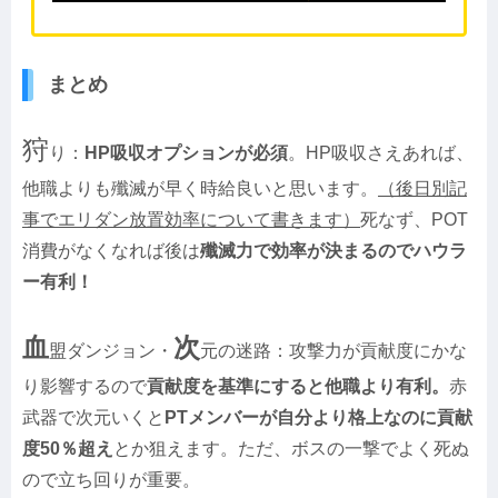
まとめ
狩
り：
HP吸収オプションが必須
。HP吸収さえあれば、
他職よりも殲滅が早く時給良いと思います。
（後日別記
事でエリダン放置効率について書きます）
死なず、POT
消費がなくなれば後は
殲滅力で効率が決まるのでハウラ
ー有利！
血
次
盟ダンジョン・
元の迷路：攻撃力が貢献度にかな
り影響するので
貢献度を基準にすると他職より有利。
赤
武器で次元いくと
PTメンバーが自分より格上なのに貢献
度50％超え
とか狙えます。ただ、ボスの一撃でよく死ぬ
ので立ち回りが重要。