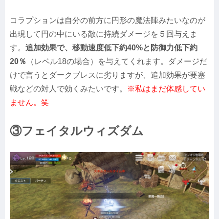
コラプションは自分の前方に円形の魔法陣みたいなのが
出現して円の中にいる敵に持続ダメージを５回与えま
す。
追加効果で、移動速度低下約40%と防御力低下約
20％
（レベル18の場合）を与えてくれます。ダメージだ
けで言うとダークブレスに劣りますが、追加効果が要塞
戦などの対人で効くみたいです。
※私はまだ体感してい
ません。笑
③フェイタルウィズダム