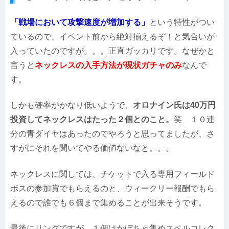
「戦場において攻撃速度が増加する」
という特性がつい
ているので、イベント前から絶対揃えるぞ！と気合いが
入っていたのですが。。。正直ガッカリです。なぜかと
言うと
ネックレスの入手方法が現状ガチャのみ
なんで
す。
しかも確率がかなり低いようで、
オロナイン氏は40万円
投資してネックレスはたった２個とのこと。
笑 １０連
分の青ダイヤはあったのでやろうと思ってましたが、さ
すがにそれを聞いてやる価値ないなと。。。
ネックレスに関しては、チケットで入る専用フィールド
ボスの参加賞でもらえるのと、ウィークリー報酬でもら
えるので誰でも６個まで集めることが出来そうです。
最後にリングですが、１個はかぼちゃ集めスペルコレク