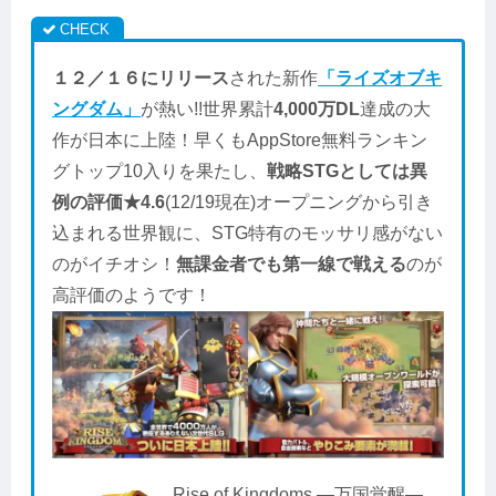
１２／１６にリリース
された新作
「ライズオブキ
ングダム」
が熱い!!世界累計
4,000万DL
達成の大
作が日本に上陸！早くもAppStore無料ランキン
グトップ10入りを果たし、
戦略STGとしては異
例の評価★4.6
(12/19現在)オープニングから引き
込まれる世界観に、STG特有のモッサリ感がない
のがイチオシ！
無課金者でも第一線で戦える
のが
高評価のようです！
Rise of Kingdoms ―万国覚醒―