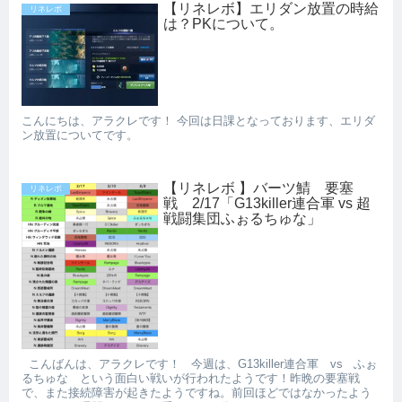
【リネレボ】エリダン放置の時給
リネレボ
は？PKについて。
こんにちは、アラクレです！ 今回は日課となっております、エリダ
ン放置についてです。
【リネレボ 】バーツ鯖 要塞
リネレボ
戦 2/17「G13killer連合軍 vs 超
戦闘集団ふぉるちゅな」
こんばんは、アラクレです！ 今週は、G13killer連合軍 vs ふぉ
るちゅな という面白い戦いが行われたようです！昨晩の要塞戦
で、また接続障害が起きたようですね。前回ほどではなかったよう