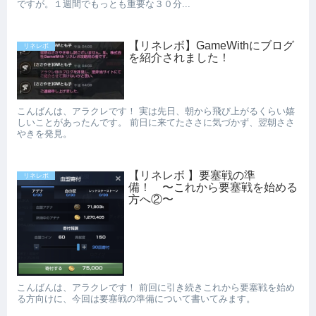
ですが。１週間でもっとも重要な３０分...
【リネレボ】GameWithにブログ
リネレボ
を紹介されました！
こんばんは、アラクレです！ 実は先日、朝から飛び上がるくらい嬉
しいことがあったんです。 前日に来てたささに気づかず、翌朝ささ
やきを発見。
【リネレボ 】要塞戦の準
リネレボ
備！ 〜これから要塞戦を始める
方へ②〜
こんばんは、アラクレです！ 前回に引き続きこれから要塞戦を始め
る方向けに、今回は要塞戦の準備について書いてみます。