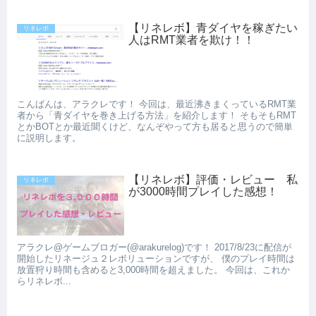
【リネレボ】青ダイヤを稼ぎたい
リネレボ
人はRMT業者を欺け！！
こんばんは、アラクレです！ 今回は、最近沸きまくっているRMT業
者から「青ダイヤを巻き上げる方法」を紹介します！ そもそもRMT
とかBOTとか最近聞くけど、なんぞやって方も居ると思うので簡単
に説明します。
【リネレボ】評価・レビュー 私
リネレボ
が3000時間プレイした感想！
アラクレ@ゲームブロガー(@arakurelog)です！ 2017/8/23に配信が
開始したリネージュ２レボリューションですが、 僕のプレイ時間は
放置狩り時間も含めると3,000時間を超えました。 今回は、これか
らリネレボ...