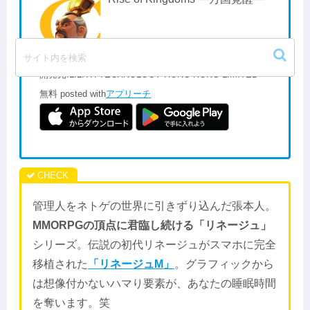
開発元:
LILITH TECHNOLOGY HONG KONG LIMITED
無料
posted with
アプリーチ
管理人をネトゲの世界に引きずり込んだ張本人。
MMORPGの頂点に君臨し続ける「リネージュ」
シリーズ。伝説の初代リネージュがスマホに完全
移植された
「リネージュM」
。グラフィックから
は想像付かないハマり要素が、あなたの睡眠時間
を奪います。笑