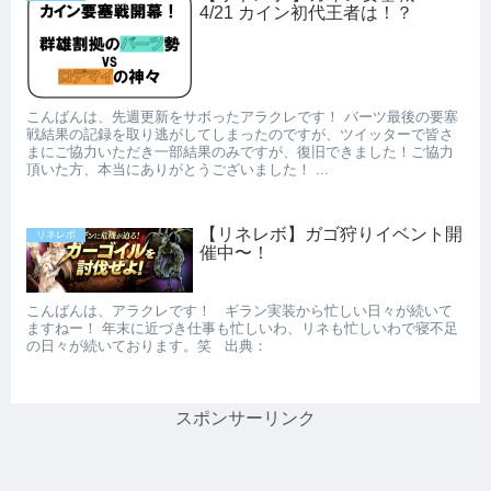
4/21 カイン初代王者は！？
こんばんは、先週更新をサボったアラクレです！ バーツ最後の要塞
戦結果の記録を取り逃がしてしまったのですが、ツイッターで皆さ
まにご協力いただき一部結果のみですが、復旧できました！ご協力
頂いた方、本当にありがとうございました！ ...
【リネレボ】ガゴ狩りイベント開
リネレボ
催中〜！
こんばんは、アラクレです！ ギラン実装から忙しい日々が続いて
ますねー！ 年末に近づき仕事も忙しいわ、リネも忙しいわで寝不足
の日々が続いております。笑 出典：
スポンサーリンク