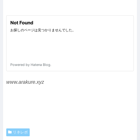
www.arakure.xyz
リネレボ