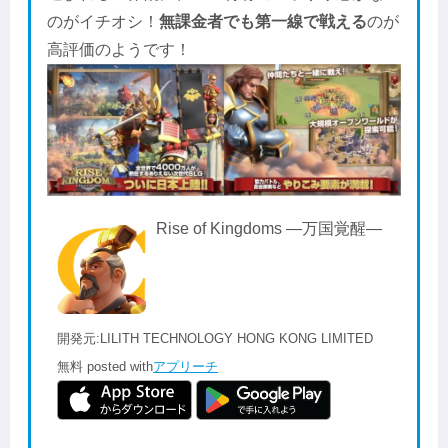
のがイチオシ！
無課金者でも第一線で戦える
のが
高評価のようです！
Rise of Kingdoms ―万国覚醒―
開発元:
LILITH TECHNOLOGY HONG KONG LIMITED
無料
posted with
アプリーチ