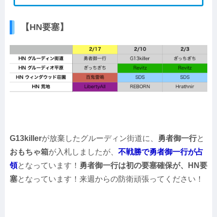
【HN要塞】
G13killer
が放棄したグルーディン街道に、
勇者御一行
と
おもちゃ箱
が入札しましたが、
不戦勝で勇者御一行が占
領
となっています！
勇者御一行は初の要塞確保が、HN要
塞
となっています！来週からの防衛頑張ってください！