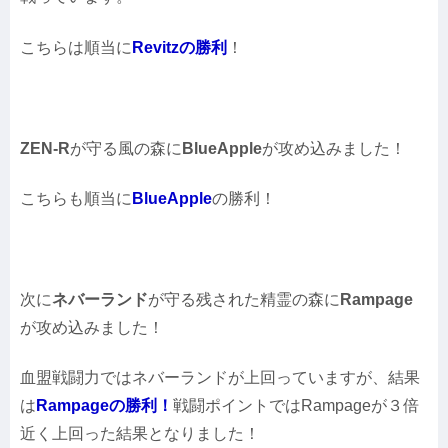
こちらは順当に
Revitzの勝利
！
ZEN-R
が守る風の森に
BlueApple
が攻め込みました！
こちらも順当に
BlueApple
の勝利！
次に
ネバーランド
が守る残された精霊の森に
Rampage
が攻め込みました！
血盟戦闘力ではネバーランドが上回っていますが、結果
は
Rampageの勝利！
戦闘ポイントではRampageが３倍
近く上回った結果となりました！