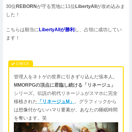
30位
REBORN
が守る荒地に11位
LibertyAll
が攻め込みま
した！
こちらは順当に
LibertyAllが勝利
し、占領に成功してい
ます！
管理人をネトゲの世界に引きずり込んだ張本人。
MMORPGの頂点に君臨し続ける「リネージュ」
シリーズ。伝説の初代リネージュがスマホに完全
移植された
「リネージュM」
。グラフィックから
は想像付かないハマり要素が、あなたの睡眠時間
を奪います。笑