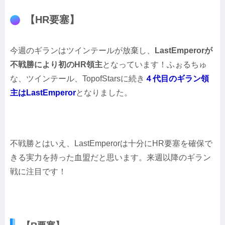
【HR要塞】
今週のギランはツインテールが放棄し、
LastEmperorが
不戦勝により初のHR領主
となっています！ふぉるちゅ
な、ツインテール、TopofStarsに続き
４代目のギラン領
主はLastEmperor
となりました。
不戦勝とはいえ、LastEmperorは十分にHR要塞を確保で
きる実力を持った血盟だと思います。来週以降のギラン
戦に注目です！