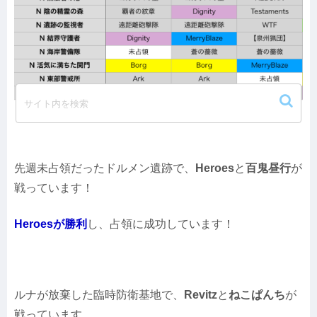
先週未占領だったドルメン遺跡で、
Heroes
と
百鬼昼行
が
戦っています！
Heroesが勝利
し、占領に成功しています！
ルナが放棄した臨時防衛基地で、
Revitz
と
ねこぱんち
が
戦っています。