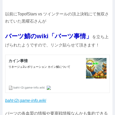
以前にTopofStars vs ツインテールの頂上決戦にて無双さ
れていた黒曜石さんが
バーツ鯖のwiki「バーツ事情」
を立ち上
げられたようですので、リンク貼らせて頂きます！
baht-l2r.game-info.wiki
バーツの各血盟の情報や要塞戦情報なんかも集約できる