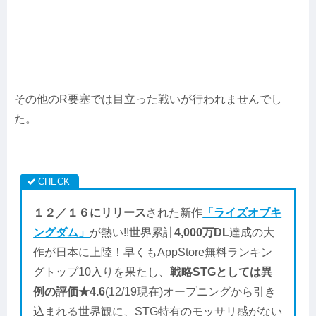
その他のR要塞では目立った戦いが行われませんでし
た。
１２／１６にリリース
された新作
「ライズオブキ
ングダム」
が熱い!!世界累計
4,000万DL
達成の大
作が日本に上陸！早くもAppStore無料ランキン
グトップ10入りを果たし、
戦略STGとしては異
例の評価★4.6
(12/19現在)オープニングから引き
込まれる世界観に、STG特有のモッサリ感がない