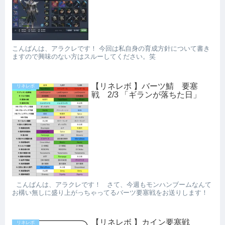
こんばんは、アラクレです！ 今回は私自身の育成方針について書き
ますので興味のない方はスルーしてください。笑
【リネレボ 】バーツ鯖 要塞
リネレボ
戦 2/3 「ギランが落ちた日」
こんばんは、アラクレです！ さて、今週もモンハンブームなんて
お構い無しに盛り上がっちゃってるバーツ要塞戦をお送りします！
【リネレボ 】カイン要塞戦
リネレボ