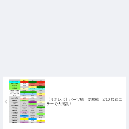
【リネレボ】バーツ鯖 要塞戦 2/10 接続エ
ラーで大混乱！