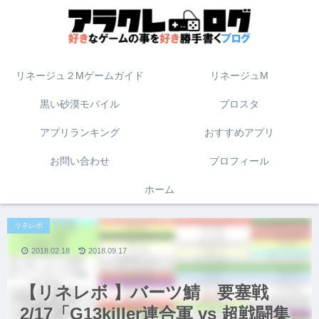
リネージュ２Mゲームガイド
リネージュM
黒い砂漠モバイル
ブロスタ
アプリランキング
おすすめアプリ
お問い合わせ
プロフィール
ホーム
リネレボ
2018.02.18
2018.09.17
【リネレボ 】バーツ鯖 要塞戦
2/17「G13killer連合軍 vs 超戦闘集