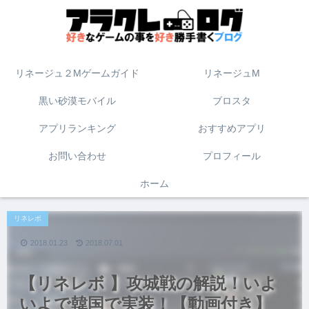
リネージュ２Mゲームガイド
リネージュM
黒い砂漠モバイル
ブロスタ
アプリランキング
おすすめアプリ
お問い合わせ
プロフィール
ホーム
リネレボ
2018.01.23
2018.07.01
【リネレボ 】攻城戦の解説！いよ
いよで韓国で実装！【動画付き】