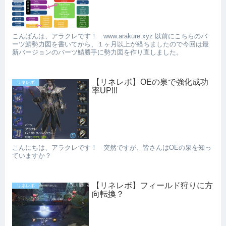
こんばんは、アラクレです！ www.arakure.xyz 以前にこちらのバ
ーツ鯖勢力図を書いてから、１ヶ月以上が経ちましたので今回は最
新バージョンのバーツ鯖勝手に勢力図を作り直しました。
【リネレボ】OEの泉で強化成功
リネレボ
率UP!!!
こんにちは、アラクレです！ 突然ですが、皆さんはOEの泉を知っ
ていますか？
【リネレボ】フィールド狩りに方
リネレボ
向転換？