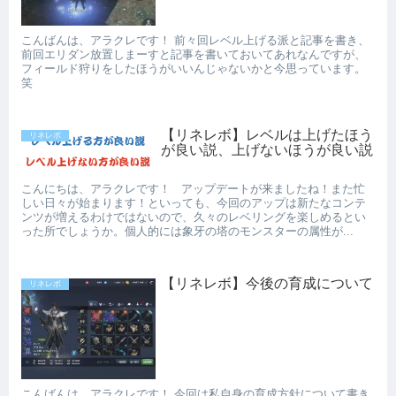
こんばんは、アラクレです！ 前々回レベル上げる派と記事を書き、
前回エリダン放置しまーすと記事を書いておいてあれなんですが、
フィールド狩りをしたほうがいいんじゃないかと今思っています。
笑
【リネレボ】レベルは上げたほう
リネレボ
が良い説、上げないほうが良い説
こんにちは、アラクレです！ アップデートが来ましたね！また忙
しい日々が始まります！といっても、今回のアップは新たなコンテ
ンツが増えるわけではないので、久々のレベリングを楽しめるとい
った所でしょうか。個人的には象牙の塔のモンスターの属性が...
【リネレボ】今後の育成について
リネレボ
こんばんは、アラクレです！ 今回は私自身の育成方針について書き