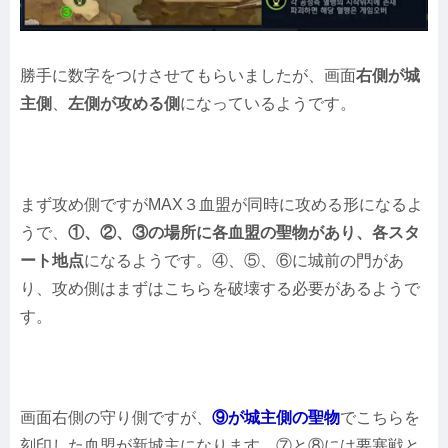
勝手に数字をつけさせてもらいましたが、画面
右側が城
主側
、
左側が攻める側
になっているようです。
まず攻め側ですがMAX３血盟が同時に攻める形になるよ
うで、
①、②、③の場所に各血盟の聖物があり、各スタ
ート地点
になるようです。④、⑤、⑥に城前の門があ
り、攻め側はまずはこちらを破壊する必要があるようで
す。
画面右側の守り側ですが、
⑨が城主側の聖物
でこちらを
刻印した血盟が新城主になります。⑦と⑧には要塞戦と