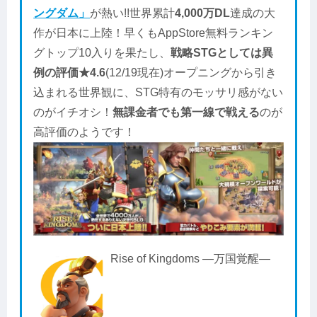
ングダム」
が熱い!!世界累計
4,000万DL
達成の大
作が日本に上陸！早くもAppStore無料ランキン
グトップ10入りを果たし、
戦略STGとしては異
例の評価★4.6
(12/19現在)オープニングから引き
込まれる世界観に、STG特有のモッサリ感がない
のがイチオシ！
無課金者でも第一線で戦える
のが
高評価のようです！
Rise of Kingdoms ―万国覚醒―