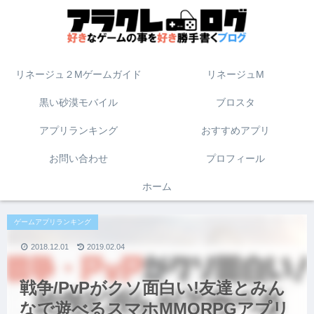
リネージュ２Mゲームガイド
リネージュM
黒い砂漠モバイル
ブロスタ
アプリランキング
おすすめアプリ
お問い合わせ
プロフィール
ホーム
ゲームアプリランキング
2018.12.01
2019.02.04
戦争/PvPがクソ面白い!友達とみん
なで遊べるスマホMMORPGアプリ