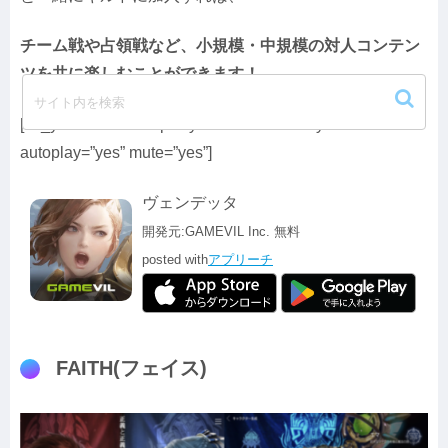
チーム戦や占領戦など、小規模・中規模の対人コンテン
ツを共に楽しむことができます！
[su_youtube url=”https://youtu.be/RHnz2GyJ7z0″
autoplay=”yes” mute=”yes”]
ヴェンデッタ
開発元:
GAMEVIL Inc.
無料
posted with
アプリーチ
FAITH(フェイス)