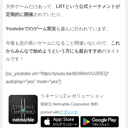
大作ゲームだけあって、
LRTという公式トーナメントが
定期的に開催
されていたり、
Youtubeでのゲーム実況
も盛んに行われています。
今後も息の長いゲームになること間違いないので、
これ
からみんなで始めようという方にも超おすすめ
のタイト
ルです！
[su_youtube url=”https://youtu.be/dO4NmVU2REQ”
autoplay=”yes” mute=”yes”]
リネージュ2 レボリューション
開発元:
Netmarble Corporation
無料
posted with
アプリーチ