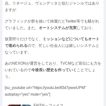
点。リネージュ、ヴェンデッタと似たジャンルではあり
ますが
グラフィックが群を抜いて綺麗だとTwitter等でも騒がれ
ていました。また、
オートシステムが充実
しており、
放置狩りだけでなく、
ミッションなどについてもオート
で進められる
ので、忙しい社会人には嬉しいシステムと
なっています。
あのNEXONが運営をしており、TVCMなど宣伝にも力を
いれているので
今後長い歴史を作っていく
ことでしょ
う。
[su_youtube url=”https://youtu.be/tf3d7pwwUPM”
autoplay=”yes” mute=”yes”]
FAITH – フェイス