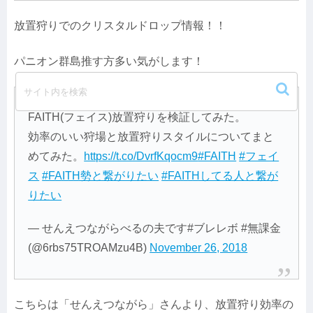
放置狩りでのクリスタルドロップ情報！！
パニオン群島推す方多い気がします！
FAITH(フェイス)放置狩りを検証してみた。
効率のいい狩場と放置狩りスタイルについてまと
めてみた。
https://t.co/DvrfKqocm9
#FAITH
#フェイ
ス
#FAITH勢と繋がりたい
#FAITHしてる人と繋が
りたい
— せんえつながらべるの夫です#ブレレボ #無課金
(@6rbs75TROAMzu4B)
November 26, 2018
こちらは「せんえつながら」さんより、放置狩り効率の