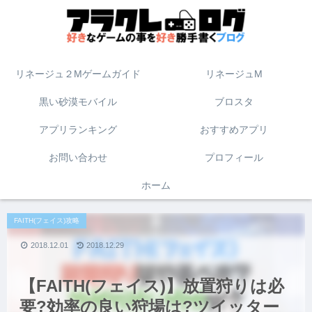
リネージュ２Mゲームガイド
リネージュM
黒い砂漠モバイル
ブロスタ
アプリランキング
おすすめアプリ
お問い合わせ
プロフィール
ホーム
FAITH(フェイス)攻略
2018.12.01
2018.12.29
【FAITH(フェイス)】放置狩りは必
要?効率の良い狩場は?ツイッター