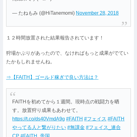
— たねもみ (@HiTanemomi)
November 28, 2018
１２時間放置された結果報告されています！
狩場かぶりがあったので、なければもっと成果がでてい
たかもしれませんね。
⇒【FAITH】ゴールド稼ぎで良い方法は？
FAITHを初めてから１週間。現時点の戦闘力を晒
す。放置狩り成果もあわせて。
https://t.co/ds40VmdA9g
#FAITH
#フェイス
#FAITH
やってる人と繋がりたい
#無課金
#フェイス_連合
CP
#FAITH_帝国