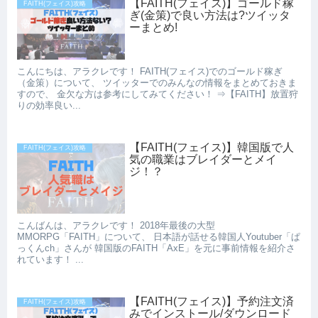
【FAITH(フェイス)】ゴールド稼
FAITH(フェイス)攻略
ぎ(金策)で良い方法は?ツイッタ
ーまとめ!
こんにちは、アラクレです！ FAITH(フェイス)でのゴールド稼ぎ
（金策）について、 ツイッターでのみんなの情報をまとめておきま
すので、 金欠な方は参考にしてみてください！ ⇒【FAITH】放置狩
りの効率良い...
【FAITH(フェイス)】韓国版で人
FAITH(フェイス)攻略
気の職業はブレイダーとメイ
ジ！？
こんばんは、アラクレです！ 2018年最後の大型
MMORPG「FAITH」について、 日本語が話せる韓国人Youtuber「ぱ
っくんch」さんが 韓国版のFAITH「AxE」を元に事前情報を紹介さ
れています！ ...
【FAITH(フェイス)】予約注文済
FAITH(フェイス)攻略
みでインストール/ダウンロード