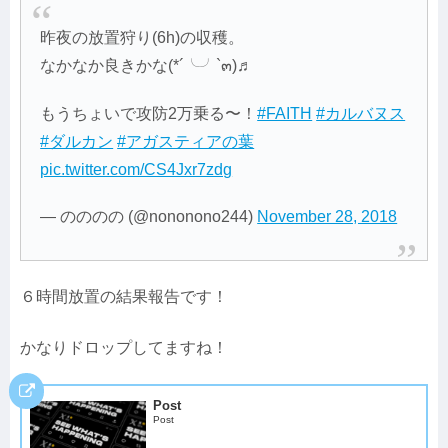
昨夜の放置狩り(6h)の収穫。
なかなか良きかな(*´╰╯`๓)♬
もうちょいで攻防2万乗る〜！
#FAITH
#カルバヌス
#ダルカン
#アガスティアの葉
pic.twitter.com/CS4Jxr7zdg
— のののの (@nononono244)
November 28, 2018
６時間放置の結果報告です！
かなりドロップしてますね！
Post
Post