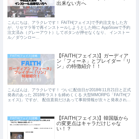
出来ない方へ
こんにちは、アラクレです！ FAITH(フェイス)で予約注文をした方
が、リセマラ等で再インストールしようとした時に AppStoreで予約
注文済み（グレーアウト）してボタンが押せなくなり、 インストー
ル／ダウンロー...
【FAITH(フェイス)】ガーディア
FAITH(フェイス)攻略
ン「フィーネ」とブレイダー「リ
ン」の特徴紹介！！
こんばんは、アラクレです！ ついに配信日が2018年11月21日と正式
発表のあった 2018年ラストを締めくくる 大型MMORPG「FAITH(フ
ェイス)」ですが、 配信直前だけあって事前情報が次々と発表され...
【FAITH(フェイス)】韓国版から
FAITH(フェイス)攻略
の変更点はキャラだけじゃな
い！？