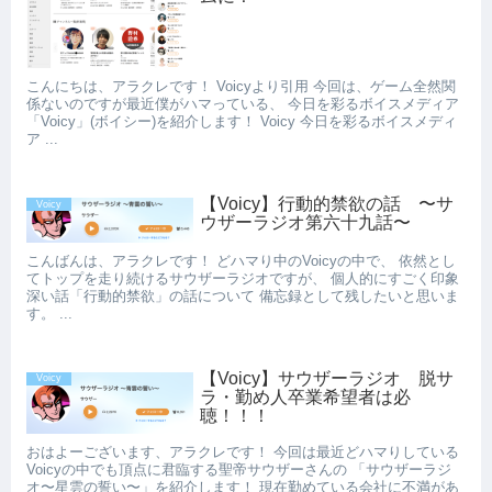
こんにちは、アラクレです！ Voicyより引用 今回は、ゲーム全然関
係ないのですが最近僕がハマっている、 今日を彩るボイスメディア
「Voicy」(ボイシー)を紹介します！ Voicy 今日を彩るボイスメディ
ア ...
【Voicy】行動的禁欲の話 〜サ
Voicy
ウザーラジオ第六十九話〜
こんばんは、アラクレです！ どハマり中のVoicyの中で、 依然とし
てトップを走り続けるサウザーラジオですが、 個人的にすごく印象
深い話「行動的禁欲」の話について 備忘録として残したいと思いま
す。 ...
【Voicy】サウザーラジオ 脱サ
Voicy
ラ・勤め人卒業希望者は必
聴！！！
おはよーございます、アラクレです！ 今回は最近どハマりしている
Voicyの中でも頂点に君臨する聖帝サウザーさんの 「サウザーラジ
オ〜星雲の誓い〜」を紹介します！ 現在勤めている会社に不満があ