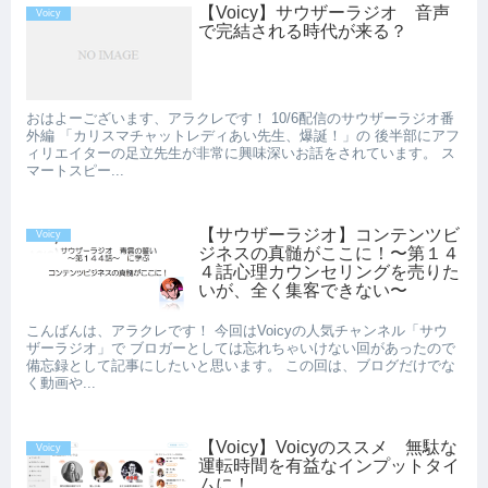
【Voicy】サウザーラジオ 音声
Voicy
で完結される時代が来る？
おはよーございます、アラクレです！ 10/6配信のサウザーラジオ番
外編 「カリスマチャットレディあい先生、爆誕！」の 後半部にアフ
ィリエイターの足立先生が非常に興味深いお話をされています。 ス
マートスピー...
【サウザーラジオ】コンテンツビ
Voicy
ジネスの真髄がここに！〜第１４
４話心理カウンセリングを売りた
いが、全く集客できない〜
こんばんは、アラクレです！ 今回はVoicyの人気チャンネル「サウ
ザーラジオ」で ブロガーとしては忘れちゃいけない回があったので
備忘録として記事にしたいと思います。 この回は、ブログだけでな
く動画や...
【Voicy】Voicyのススメ 無駄な
Voicy
運転時間を有益なインプットタイ
ムに！