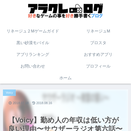
リネージュ２Mゲームガイド
リネージュM
黒い砂漠モバイル
ブロスタ
アプリランキング
おすすめアプリ
お問い合わせ
プロフィール
ホーム
Voicy
2018.07.18
2018.08.16
【Voicy】勤め人の年収は低い方が
良い理由〜サウザーラジオ第六話〜