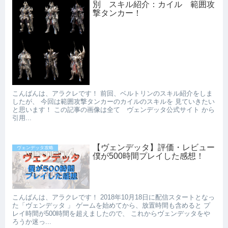
別 スキル紹介：カイル 範囲攻
撃タンカー！
こんばんは、アラクレです！ 前回、ベルトリンのスキル紹介をしま
したが、 今回は範囲攻撃タンカーのカイルのスキルを 見ていきたい
と思います！ この記事の画像は全て ヴェンデッタ公式サイト から
引用...
【ヴェンデッタ】評価・レビュー
ヴェンデッタ攻略
僕が500時間プレイした感想！
こんばんは、アラクレです！ 2018年10月18日に配信スタートとなっ
た「ヴェンデッタ 」 ゲームを始めてから、放置時間も含めると プ
レイ時間が500時間を超えましたので、 これからヴェンデッタをや
ろうか迷っ...