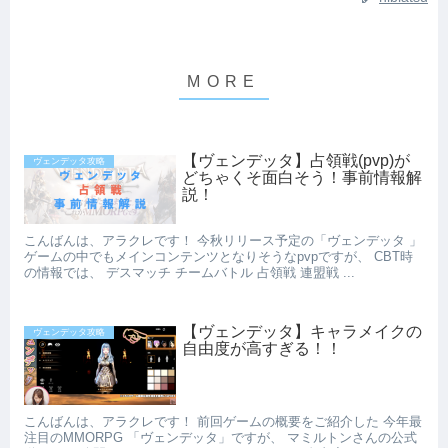
【ヴェンデッタ】占領戦(pvp)が
ヴェンデッタ攻略
どちゃくそ面白そう！事前情報解
説！
こんばんは、アラクレです！ 今秋リリース予定の「ヴェンデッタ 」
ゲームの中でもメインコンテンツとなりそうなpvpですが、 CBT時
の情報では、 デスマッチ チームバトル 占領戦 連盟戦 ...
【ヴェンデッタ】キャラメイクの
ヴェンデッタ攻略
自由度が高すぎる！！
こんばんは、アラクレです！ 前回ゲームの概要をご紹介した 今年最
注目のMMORPG 「ヴェンデッタ」ですが、 マミルトンさんの公式