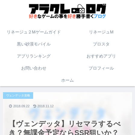
リネージュ２Mゲームガイド
リネージュM
黒い砂漠モバイル
ブロスタ
アプリランキング
おすすめアプリ
お問い合わせ
プロフィール
ホーム
ヴェンデッタ攻略
2018.09.22
2018.11.12
【ヴェンデッタ】リセマラするべ
き？無課金予定ならSSR狙いか？