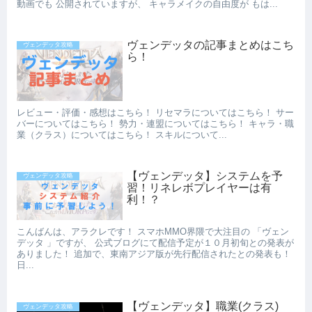
動画でも 公開されていますが、 キャラメイクの自由度が もは...
ヴェンデッタの記事まとめはこち
ヴェンデッタ攻略
ら！
レビュー・評価・感想はこちら！ リセマラについてはこちら！ サー
バーについてはこちら！ 勢力・連盟についてはこちら！ キャラ・職
業（クラス）についてはこちら！ スキルについて...
【ヴェンデッタ】システムを予
ヴェンデッタ攻略
習！リネレボプレイヤーは有
利！？
こんばんは、アラクレです！ スマホMMO界隈で大注目の 「ヴェン
デッタ 」ですが、 公式ブログにて配信予定が１０月初旬との発表が
ありました！ 追加で、東南アジア版が先行配信されたとの発表も！
日...
【ヴェンデッタ】職業(クラス)
ヴェンデッタ攻略