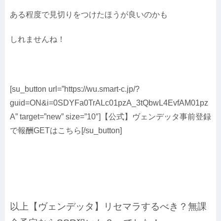
ある程度で見切りをつけたほうが良いのかも
しれませんね！
[su_button url=”https://wu.smart-c.jp/?
guid=ON&i=0SDYFa0TrALc01pzA_3tQbwL4EvfAM01pz
A” target=”new” size=”10″]【公式】ヴェンデッタ事前登録
で報酬GETはこちら[/su_button]
以上【ヴェンデッタ】リセマラするべき？無課