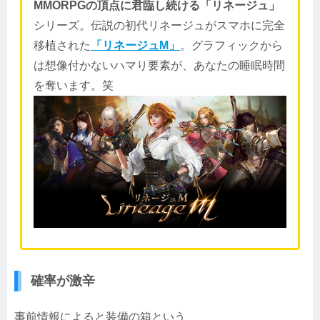
MMORPGの頂点に君臨し続ける「リネージュ」
シリーズ。伝説の初代リネージュがスマホに完全
移植された
「リネージュM」
。グラフィックから
は想像付かないハマり要素が、あなたの睡眠時間
を奪います。笑
確率が激辛
事前情報によると装備の箱という