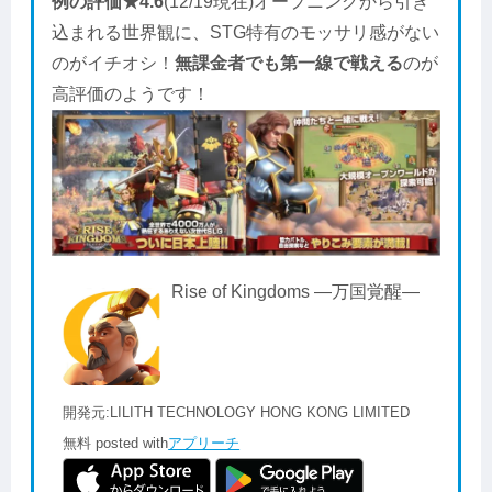
例の評価★4.6
(12/19現在)オープニングから引き
込まれる世界観に、STG特有のモッサリ感がない
のがイチオシ！
無課金者でも第一線で戦える
のが
高評価のようです！
Rise of Kingdoms ―万国覚醒―
開発元:
LILITH TECHNOLOGY HONG KONG LIMITED
無料
posted with
アプリーチ