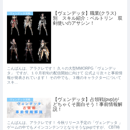
【ヴェンデッタ】職業(クラス)
ヴェンデッタ攻略
別 スキル紹介：ベルトリン 双
剣使いのアサシン！
こんばんは、アラクレです！ 久々の大型MMORPG「ヴェンデッ
タ」 ですが、１０月初旬の配信開始に向けて 公式より次々と事前情
報が発表されています！ その中でも、３種のキャラクターについて
スキ...
【ヴェンデッタ】占領戦(pvp)が
ヴェンデッタ攻略
どちゃくそ面白そう！事前情報解
説！
こんばんは、アラクレです！ 今秋リリース予定の「ヴェンデッタ 」
ゲームの中でもメインコンテンツとなりそうなpvpですが、 CBT時