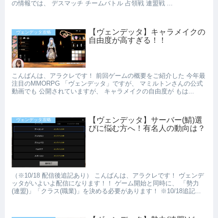
の情報では、 デスマッチ チームバトル 占領戦 連盟戦 ...
【ヴェンデッタ】キャラメイクの
ヴェンデッタ攻略
自由度が高すぎる！！
こんばんは、アラクレです！ 前回ゲームの概要をご紹介した 今年最
注目のMMORPG 「ヴェンデッタ」ですが、 マミルトンさんの公式
動画でも 公開されていますが、 キャラメイクの自由度が もは...
【ヴェンデッタ】サーバー(鯖)選
ヴェンデッタ攻略
びに悩む方へ！有名人の動向は？
（※10/18 配信後追記あり） こんばんは、アラクレです！ ヴェンデ
ッタがいよいよ配信になります！！ ゲーム開始と同時に、 「勢力
(連盟)」「クラス(職業)」を決める必要があります！ ※10/18追記...