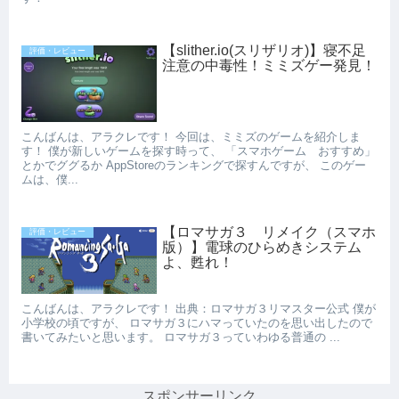
【slither.io(スリザリオ)】寝不足
評価・レビュー
注意の中毒性！ミミズゲー発見！
こんばんは、アラクレです！ 今回は、ミミズのゲームを紹介しま
す！ 僕が新しいゲームを探す時って、 「スマホゲーム おすすめ」
とかでググるか AppStoreのランキングで探すんですが、 このゲー
ムは、僕...
【ロマサガ３ リメイク（スマホ
評価・レビュー
版）】電球のひらめきシステム
よ、甦れ！
こんばんは、アラクレです！ 出典：ロマサガ３リマスター公式 僕が
小学校の頃ですが、 ロマサガ３にハマっていたのを思い出したので
書いてみたいと思います。 ロマサガ３っていわゆる普通の ...
スポンサーリンク