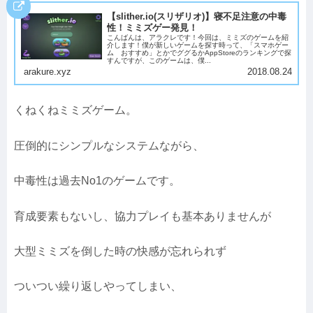
【slither.io(スリザリオ)】寝不足注意の中毒
性！ミミズゲー発見！
こんばんは、アラクレです！今回は、ミミズのゲームを紹
介します！僕が新しいゲームを探す時って、「スマホゲー
ム おすすめ」とかでググるかAppStoreのランキングで探
すんですが、このゲームは、僕...
arakure.xyz
2018.08.24
くねくねミミズゲーム。
圧倒的にシンプルなシステムながら、
中毒性は過去No1のゲームです。
育成要素もないし、協力プレイも基本ありませんが
大型ミミズを倒した時の快感が忘れられず
ついつい繰り返しやってしまい、