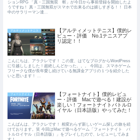
ションRPG 「真・三国無双 斬」が今日から事前登録を開始したよ
うですね！ 真・三国無双がスマホで出来るのは嬉しすぎる！！ 日本
中のサラリーマン達...
【アルティメットテニス】僕的レ
アルティメットテニス
ビュー・評価 No.1テニスアプ
リ認定！！
こんにちは、アラクレです！ この度、はてなブログからWordPress
に引越ししました！超絶しんどかった。。。 今回は、スマホゲーム
フリークな僕が長年愛し続けている無課金アプリの１つを紹介した
いと思います！ ...
【フォートナイト】僕的レビュ
フォートナイト
ー・評価 Macで遊べる！建設が
楽しい！フォートナイトバトルロ
イヤル（日本語版）やってみた！
こんばんは、アラクレです！ 相変わらず新しいゲーム探しの旅を続
けております。笑 今回はMacで遊べるゲーム「フォートナイト バ
トルロイヤル（日本語版）」をプレイしたので、レビューしてみま
す！