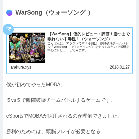
WarSong（ウォーソング ）
【WarSong】僕的レビュー・評価！勝つまで
眠れない中毒性！（ウォーソング）
こんばんは、アラクレです！今回は、敵陣破壊チームバト
ル「WarSong」（ウォーソング）をやってみたので感想を
中心にレビューしてみます。
arakure.xyz
2018.01.27
僕が初めてやったMOBA。
５vs５で敵陣破壊チームバトルするゲームです。
eSportsでMOBAが採用されるのが理解できました。
勝利のためには、頭脳プレイが必要となる