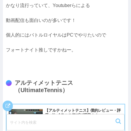
かなり流行っていて、Youtuberらによる
動画配信も面白いのが多いです！
個人的にはバトルロイヤルはPCでやりたいので
フォートナイト推しですかねー。
アルティメットテニス
（UltimateTennis）
【アルティメットテニス】僕的レビュー・評
価 No.1テニスアプリ認定！！
こんにちは、アラクレです！この度、はてなブログから
WordPressに引越ししました！超絶しんどかった。。。今
回は、スマホゲームフリークな僕が長年愛し続けている無
課金アプリの１つを紹介したいと思います！...