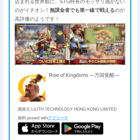
込まれる世界観に、STG特有のモッサリ感がない
のがイチオシ！
無課金者でも第一線で戦える
のが
高評価のようです！
Rise of Kingdoms ―万国覚醒―
開発元:
LILITH TECHNOLOGY HONG KONG LIMITED
無料
posted with
アプリーチ