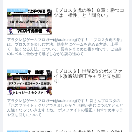
【ブロスタ虎の巻】８章：勝つコ
ブロスタ攻略
ツは「相性」と「間合い」
アラクレ@ゲームブロガー(@arakurelog)です！ 「ブロスタ虎の巻」
は、ブロスタを楽しむ方法、効率的にゲームを進める方法、上手
く・強くなる方法、について、要点をまとめた書き物です。ご自身
のレベルに合わせて飛ばしながら読み進めて...
【ブロスタ】世界2位のボスファ
ブロスタ攻略
イト攻略法!適正キャラと立ち回
り!
アラクレ@ゲームブロガー(@arakurelog)です！ 皆さんブロスタの
「ボスファイト」クリアできましたか？ 形態が進むにつれてどんど
ん強くなっていきますよね。 ボスファイトの適正・おすすめキャラ
や立ち回りについて ...