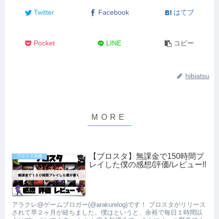
Twitter
Facebook
はてブ
Pocket
LINE
コピー
hibiatsu
【ブロスタ】無課金で150時間プ
ブロスタ攻略
レイした僕の感想/評価/レビュー!!
アラクレ@ゲームブロガー(@arakurelog)です！ ブロスタがリリース
されて早２ヶ月が経ちました。僕はというと、余裕で毎日１時間以