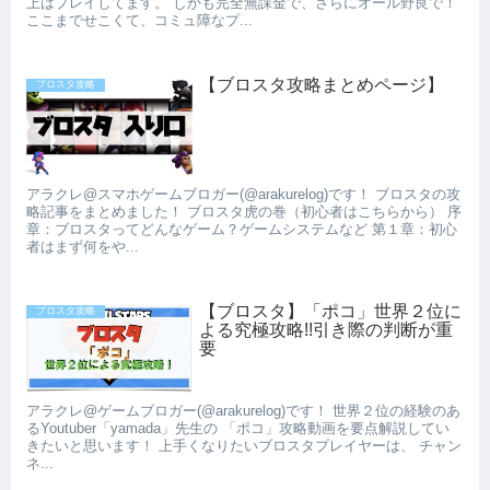
上はプレイしてます。 しかも完全無課金で、さらにオール野良で！
ここまでせこくて、コミュ障なプ...
【ブロスタ攻略まとめページ】
ブロスタ攻略
アラクレ@スマホゲームブロガー(@arakurelog)です！ ブロスタの攻
略記事をまとめました！ ブロスタ虎の巻（初心者はこちらから） 序
章：ブロスタってどんなゲーム？ゲームシステムなど 第１章：初心
者はまず何をや...
【ブロスタ】「ポコ」世界２位に
ブロスタ攻略
よる究極攻略!!引き際の判断が重
要
アラクレ@ゲームブロガー(@arakurelog)です！ 世界２位の経験のあ
るYoutuber「yamada」先生の 「ポコ」攻略動画を要点解説してい
きたいと思います！ 上手くなりたいブロスタプレイヤーは、 チャン
ネ...