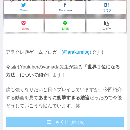
Twitter
Facebook
はてブ
Pocket
LINE
コピー
アラクレ@ゲームブロガー
(@arakurelog)
です！
今回はYoutuberのyamada先生が語る
「世界１位になる
方法」について紹介
します！
僕も強くなりたいと日々プレイしていますが、今回紹介
する動画を見て
あまりに衝撃すぎる結論
だったので今後
どうしていこうな悩んでいます。笑
もくじ