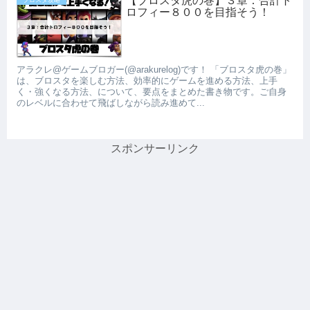
【ブロスタ虎の巻】３章：合計ト
ブロスタ攻略
ロフィー８００を目指そう！
アラクレ@ゲームブロガー(@arakurelog)です！ 「ブロスタ虎の巻」
は、ブロスタを楽しむ方法、効率的にゲームを進める方法、上手
く・強くなる方法、について、要点をまとめた書き物です。ご自身
のレベルに合わせて飛ばしながら読み進めて...
スポンサーリンク