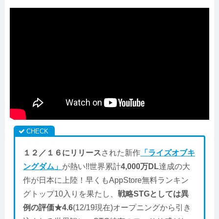
１２／１６にリリース
された新作
「ライズオブキ
ングダム」
が熱い!!世界累計
4,000万DL
達成の大
作が日本に上陸！早くもAppStore無料ランキン
グトップ10入りを果たし、
戦略STGとしては異
例の評価★4.6
(12/19現在)オープニングから引き