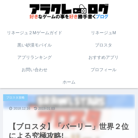
リネージュ２Mゲームガイド
リネージュM
黒い砂漠モバイル
ブロスタ
アプリランキング
おすすめアプリ
お問い合わせ
プロフィール
ホーム
ブロスタ攻略
2018.12.16
2019.01.03
【ブロスタ】「バーリー」世界２位
による究極攻略!