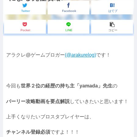
Twitter
Facebook
はてブ
Pocket
LINE
コピー
アラクレ@ゲームブロガー
(@arakurelog)
です！
今回も
世界２位の経歴の持ち主「yamada」先生
の
バーリー攻略動画を要点解説
していきたいと思います！
上手くなりたいブロスタプレイヤーは、
チャンネル登録必須
ですよ！！！