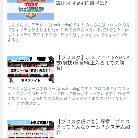
説!おすすめは?最強は?
こんばんは、アラクレ(@arakurelog)です！ みなさんはブロスタで育
てるキャラは決まりましたか？ 現在発表されているだけでも２１体
ものキャラが 存在するので、迷うのはしょうがないですよね！ 噂に
よると...
【ブロスタ】ボスファイトのハメ
ブロスタ攻略
技(裏技)発覚!修正入るまでの勝
負!
アラクレ@ゲームブロガー(@arakurelog)です！ ブロスタのボスファ
イトにおいて海外発で 「ハメ技」の情報が出回っています！ 今まで
ボスファイトは海外での最高記録クレイジー４までのクリアでした
が、 この方法に...
【ブロスタ虎の巻】序章：ブロス
ブロスタ攻略
タってどんなゲーム？システム紹
介