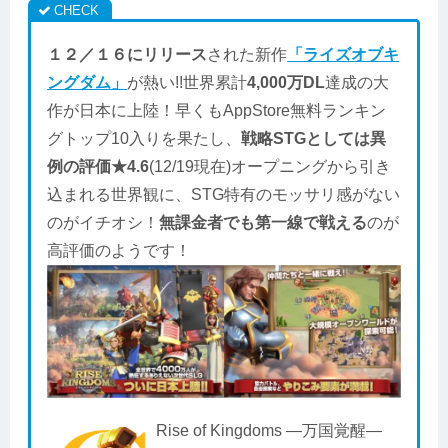
１２／１６にリリース
された新作
「ライズオブキ
ングダム」
が熱い!!世界累計
4,000万DL
達成の大
作が日本に上陸！早くもAppStore無料ランキン
グトップ10入りを果たし、
戦略STGとしては異
例の評価★4.6
(12/19現在)オープニングから引き
込まれる世界観に、STG特有のモッサリ感がない
のがイチオシ！
無課金者でも第一線で戦える
のが
高評価のようです！
Rise of Kingdoms ―万国覚醒―