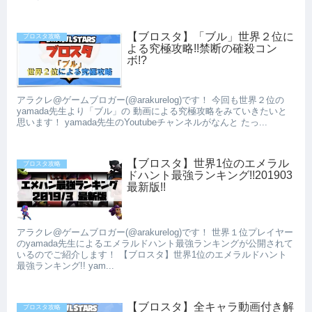
【ブロスタ】「ブル」世界２位に
ブロスタ攻略
よる究極攻略!!禁断の確殺コン
ボ!?
アラクレ@ゲームブロガー(@arakurelog)です！ 今回も世界２位の
yamada先生より「ブル」の 動画による究極攻略をみていきたいと
思います！ yamada先生のYoutubeチャンネルがなんと たっ...
【ブロスタ】世界1位のエメラル
ブロスタ攻略
ドハント最強ランキング!!201903
最新版!!
アラクレ@ゲームブロガー(@arakurelog)です！ 世界１位プレイヤー
のyamada先生によるエメラルドハント最強ランキングが公開されて
いるのでご紹介します！ 【ブロスタ】世界1位のエメラルドハント
最強ランキング!! yam...
【ブロスタ】全キャラ動画付き解
ブロスタ攻略