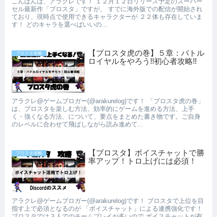
こんばんは、アラクレです！ １２月１２日リリース予定のスーパー
セル最新作「ブロスタ」ですが、 すでに海外版での配信が開始され
ており、現時点で使用できるキャラクターが ２２体も存在していま
す！ どのキャラを選べばいいの...
【ブロスタ虎の巻】５章：バトル
ブロスタ攻略
ロイヤルをやろう!!初心者攻略!!
アラクレ@ゲームブロガー(@arakurelog)です！ 「ブロスタ虎の巻」
は、ブロスタを楽しむ方法、効率的にゲームを進める方法、上手
く・強くなる方法、について、要点をまとめた書き物です。ご自身
のレベルに合わせて飛ばしながら読み進めて...
【ブロスタ】ボイスチャットで勝
ブロスタ攻略
率アップ！トロ上げには必須！
アラクレ@ゲームブロガー(@arakurelog)です！ ブロスタで上位を目
指す上で必須となるのが 「ボイスチャット」による連携強化です！
ブロスタでは３人でのチームプレイが多いので ボイスチャットが有