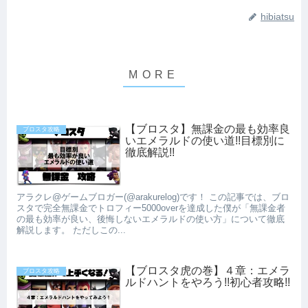
hibiatsu
【ブロスタ】無課金の最も効率良
ブロスタ攻略
いエメラルドの使い道!!目標別に
徹底解説!!
アラクレ@ゲームブロガー(@arakurelog)です！ この記事では、ブロ
スタで完全無課金でトロフィー5000overを達成した僕が「無課金者
の最も効率が良い、後悔しないエメラルドの使い方」について徹底
解説します。 ただしこの...
【ブロスタ虎の巻】４章：エメラ
ブロスタ攻略
ルドハントをやろう!!初心者攻略!!