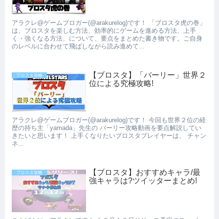
アラクレ@ゲームブロガー(@arakurelog)です！ 「ブロスタ虎の巻」
は、ブロスタを楽しむ方法、効率的にゲームを進める方法、上手
く・強くなる方法、について、要点をまとめた書き物です。ご自身
のレベルに合わせて飛ばしながら読み進めて...
【ブロスタ】「バーリー」世界２
ブロスタ攻略
位による究極攻略!
アラクレ@ゲームブロガー(@arakurelog)です！ 今回も世界２位の経
歴の持ち主「yamada」先生の バーリー攻略動画を要点解説してい
きたいと思います！ 上手くなりたいブロスタプレイヤーは、 チャン
ネ...
【ブロスタ】おすすめキャラ/最
ブロスタ攻略
強キャラは?ツイッターまとめ!