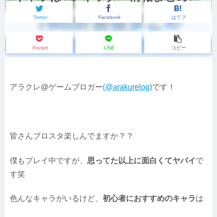
Twitter
Facebook
はてブ
Pocket
LINE
コピー
アラクレ@ゲームブロガー
(@arakurelog)
です！
皆さんブロスタ楽しんでますか？？
僕もプレイ中ですが、
思ってた以上に面白くてヤバイ
で
す笑
色んなキャラがいるけど、
初心者におすすめのキャラ
は