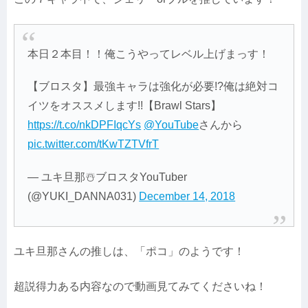
本日２本目！！俺こうやってレベル上げまっす！
【ブロスタ】最強キャラは強化が必要!?俺は絶対コ
イツをオススメします!!【Brawl Stars】
https://t.co/nkDPFIqcYs
@YouTube
さんから
pic.twitter.com/tKwTZTVfrT
— ユキ旦那☃️ブロスタYouTuber
(@YUKI_DANNA031)
December 14, 2018
ユキ旦那さんの推しは、「ポコ」のようです！
超説得力ある内容なので動画見てみてくださいね！