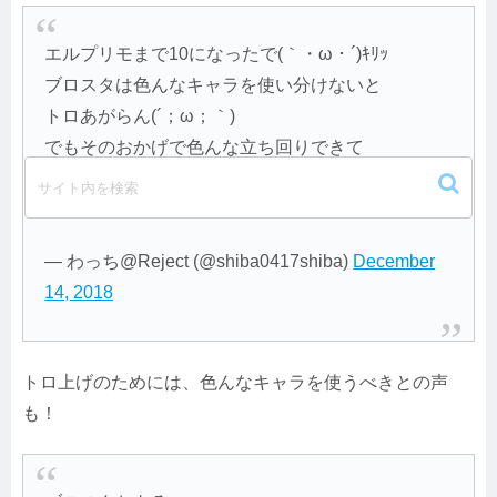
エルプリモまで10になったで(｀・ω・´)ｷﾘｯ
ブロスタは色んなキャラを使い分けないと
トロあがらん(´；ω；｀)
でもそのおかげで色んな立ち回りできて
PSも上がるけんおkおk！
pic.twitter.com/Ndbbcfq9UP
— わっち@Reject (@shiba0417shiba)
December
14, 2018
トロ上げのためには、色んなキャラを使うべきとの声
も！