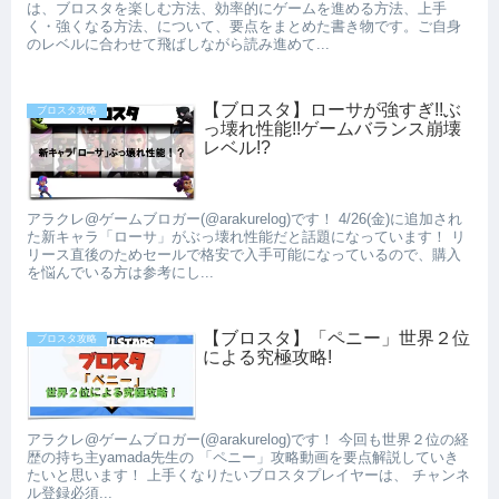
は、ブロスタを楽しむ方法、効率的にゲームを進める方法、上手
く・強くなる方法、について、要点をまとめた書き物です。ご自身
のレベルに合わせて飛ばしながら読み進めて...
【ブロスタ】ローサが強すぎ!!ぶ
ブロスタ攻略
っ壊れ性能!!ゲームバランス崩壊
レベル!?
アラクレ@ゲームブロガー(@arakurelog)です！ 4/26(金)に追加され
た新キャラ「ローサ」がぶっ壊れ性能だと話題になっています！ リ
リース直後のためセールで格安で入手可能になっているので、購入
を悩んでいる方は参考にし...
【ブロスタ】「ペニー」世界２位
ブロスタ攻略
による究極攻略!
アラクレ@ゲームブロガー(@arakurelog)です！ 今回も世界２位の経
歴の持ち主yamada先生の 「ペニー」攻略動画を要点解説していき
たいと思います！ 上手くなりたいブロスタプレイヤーは、 チャンネ
ル登録必須...