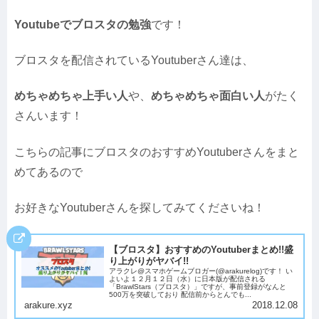
Youtubeでブロスタの勉強
です！
ブロスタを配信されているYoutuberさん達は、
めちゃめちゃ上手い人
や、
めちゃめちゃ面白い人
がたく
さんいます！
こちらの記事にブロスタのおすすめYoutuberさんをまと
めてあるので
お好きなYoutuberさんを探してみてくださいね！
【ブロスタ】おすすめのYoutuberまとめ!!盛
り上がりがヤバイ!!
アラクレ@スマホゲームブロガー(@arakurelog)です！ い
よいよ１２月１２日（水）に日本版が配信される
「BrawlStars（ブロスタ）」ですが、事前登録がなんと
500万を突破しており 配信前からとんでも...
arakure.xyz
2018.12.08