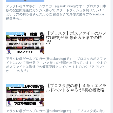
アラクレ@スマホゲームブロガー(@arakurelog)です！ ブロスタ日本
版の配信開始後にガンガン勝って スタートダッシュを切りたい！！
という方の初心者さんのために 動画付きで序盤の勝ち方をYoutube
動画をも...
【ブロスタ】ボスファイトのハメ
ブロスタ攻略
技(裏技)発覚!修正入るまでの勝
負!
アラクレ@ゲームブロガー(@arakurelog)です！ ブロスタのボスファ
イトにおいて海外発で 「ハメ技」の情報が出回っています！ 今まで
ボスファイトは海外での最高記録クレイジー４までのクリアでした
が、 この方法に...
【ブロスタ虎の巻】４章：エメラ
ブロスタ攻略
ルドハントをやろう!!初心者攻略!!
アラクレ@ゲームブロガー(@arakurelog)です！ 「ブロスタ虎の巻」