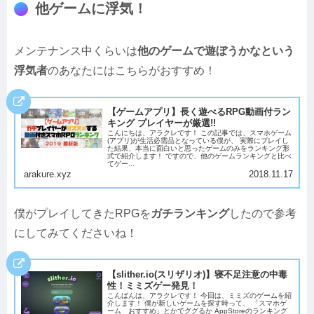
他ゲームに浮気！
メンテナンス中くらいは
他のゲームで遊ぼうかなという
浮気者
のあなたにはこちらがおすすめ！
【ゲームアプリ】長く遊べるRPG動画付ラン
キング プレイヤーが厳選!!
こんにちは、アラクレです！ この記事では、スマホゲーム
(アプリ)が生活必需品となっている僕が、 実際にプレイし
た結果、本当に面白いと思ったゲームのみをランキング形
式で紹介します！ ですので、他のゲームランキングと比べ
てゲー...
arakure.xyz
2018.11.17
僕がプレイしてきたRPGを
ガチランキング
したので参考
にしてみてくださいね！
【slither.io(スリザリオ)】寝不足注意の中毒
性！ミミズゲー発見！
こんばんは、アラクレです！ 今回は、ミミズのゲームを紹
介します！ 僕が新しいゲームを探す時って、 「スマホゲ
ーム おすすめ」とかでググるか AppStoreのランキング