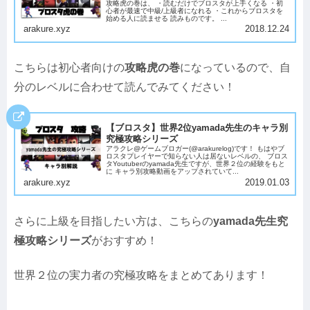
攻略虎の巻は、 ・読むだけでブロスタが上手くなる ・初
心者が最速で中級/上級者になれる ・これからブロスタを
始める人に読ませる 読みものです。 ...
arakure.xyz
2018.12.24
こちらは初心者向けの
攻略虎の巻
になっているので、自
分のレベルに合わせて読んでみてください！
【ブロスタ】世界2位yamada先生のキャラ別
究極攻略シリーズ
アラクレ@ゲームブロガー(@arakurelog)です！ もはやブ
ロスタプレイヤーで知らない人は居ないレベルの、 ブロス
タYoutuberのyamada先生ですが、世界２位の経験をもと
に キャラ別攻略動画をアップされていて...
arakure.xyz
2019.01.03
さらに上級を目指したい方は、こちらの
yamada先生究
極攻略シリーズ
がおすすめ！
世界２位の実力者の究極攻略をまとめてあります！