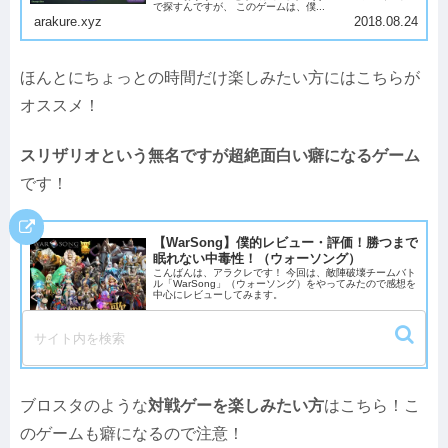
で探すんですが、 このゲームは、僕...
arakure.xyz
2018.08.24
ほんとにちょっとの時間だけ楽しみたい方にはこちらが
オススメ！
スリザリオという無名ですが超絶面白い癖になるゲーム
です！
【WarSong】僕的レビュー・評価！勝つまで
眠れない中毒性！（ウォーソング）
こんばんは、アラクレです！ 今回は、敵陣破壊チームバト
ル「WarSong」（ウォーソング）をやってみたので感想を
中心にレビューしてみます。
arakure.xyz
2018.01.27
ブロスタのような
対戦ゲーを楽しみたい方
はこちら！こ
のゲームも癖になるので注意！