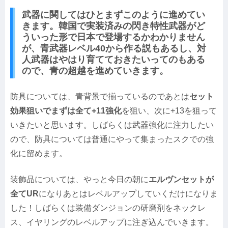
武器に関してはひとまずこのように進めてい
きます。韓国で実装済みの閃き特性武器がど
ういった形で日本で登場するかわかりません
が、青武器レベル40から作る説もあるし、対
人武器はやはり育てておきたいってのもある
ので、青の超越を進めていきます。
防具については、青背景で揃っているのであとは
セット
効果狙いでまずは全て+11強化
を狙い、次に+13を狙って
いきたいと思います。しばらくは武器強化に注力したい
ので、防具については普通にやって集まったスクでの強
化に留めます。
装飾品については、やっと今日の朝に
エルヴンセットが
全てUR
になりあとはレベルアップしていくだけになりま
した！しばらくは装備ダンジョンの研磨剤をネックレ
ス、イヤリングのレベルアップに注ぎ込んでいきます。