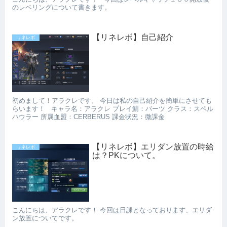
のレベリングについて書きます。
【リネレボ】自己紹介
リネレボ
初めまして！アラクレです。 今日は私の自己紹介を簡単にさせても
らいます！ キャラ名：アラクレ プレイ鯖：バーツ クラス：スペル
ハウラー 所属血盟：CERBERUS 課金状況：微課金
【リネレボ】エリダン放置の時給
リネレボ
は？PKについて。
こんにちは、アラクレです！ 今回は日課となっております、エリダ
ン放置についてです。