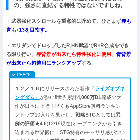
の、強さに直結する特性ではないですしね。
・武器強化スクロールを重点的に貯めて、ひとまず
赤も
青も+13を目指す。
・エリダンでドロップしたR,HN武器でR×R合成をでき
る限り行い、
赤背景が出来たら特性強化に使用
、
青背景
が出来たら超越用にランクアップ
する。
１２／１６にリリース
された新作
「ライズオブキ
ングダム」
が熱い!!世界累計
4,000万DL
達成の大
作が日本に上陸！早くもAppStore無料ランキン
グトップ10入りを果たし、
戦略STGとしては異
例の評価★4.6
(12/19現在)オープニングから引き
込まれる世界観に、STG特有のモッサリ感がない