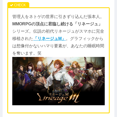
管理人をネトゲの世界に引きずり込んだ張本人。
MMORPGの頂点に君臨し続ける「リネージュ」
シリーズ。伝説の初代リネージュがスマホに完全
移植された
「リネージュM」
。グラフィックから
は想像付かないハマり要素が、あなたの睡眠時間
を奪います。笑