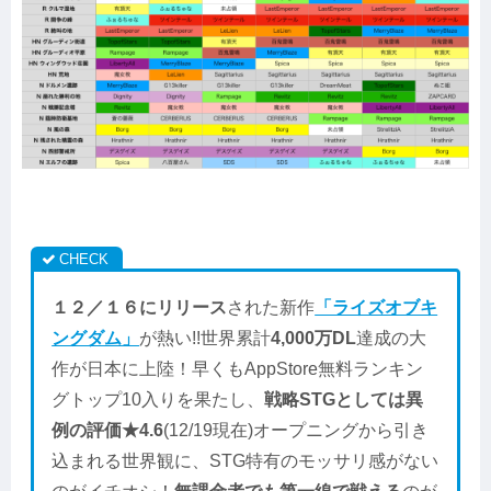
１２／１６にリリース
された新作
「ライズオブキ
ングダム」
が熱い!!世界累計
4,000万DL
達成の大
作が日本に上陸！早くもAppStore無料ランキン
グトップ10入りを果たし、
戦略STGとしては異
例の評価★4.6
(12/19現在)オープニングから引き
込まれる世界観に、STG特有のモッサリ感がない