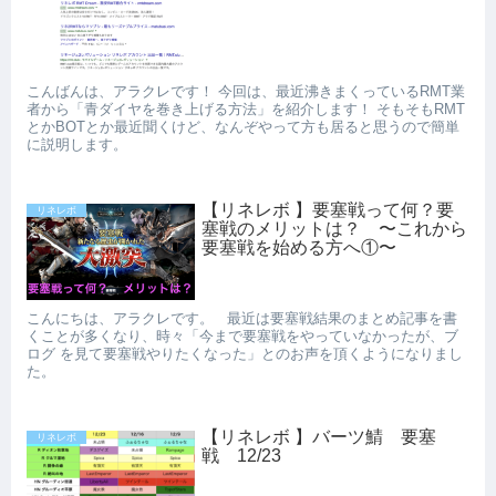
こんばんは、アラクレです！ 今回は、最近沸きまくっているRMT業
者から「青ダイヤを巻き上げる方法」を紹介します！ そもそもRMT
とかBOTとか最近聞くけど、なんぞやって方も居ると思うので簡単
に説明します。
【リネレボ 】要塞戦って何？要
リネレボ
塞戦のメリットは？ 〜これから
要塞戦を始める方へ①〜
こんにちは、アラクレです。 最近は要塞戦結果のまとめ記事を書
くことが多くなり、時々「今まで要塞戦をやっていなかったが、ブ
ログ を見て要塞戦やりたくなった」とのお声を頂くようになりまし
た。
【リネレボ 】バーツ鯖 要塞
リネレボ
戦 12/23