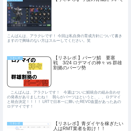
こんばんは、アラクレです！ 今回は私自身の育成方針について書き
ますので興味のない方はスルーしてください。笑
【リネレボ 】バーツ鯖 要塞
リネレボ
戦 3/24 ロデマイの神々 vs 群雄
割拠のバーツ勢
こんばんは、アラクレです！ 今週はついに鯖統合の組み合わせ
の発表がありましたね！ 我らがバーツはというと、、、ロデマイ
と統合決定！！！！ LRTで日本一に輝いたREVO血盟があったあの
ロデマイです！
【リネレボ】青ダイヤを稼ぎたい
リネレボ
人はRMT業者を欺け！！