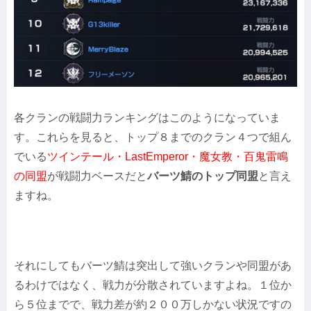
各クランの戦闘力ランキングはこのようになっていま
す。これらを見ると、トップ８までのクラン４つで組ん
でいる
ツインテール・LastEmperor・魔女教・百鬼雷鳴
の同盟
が戦闘力ベースだと
バーツ鯖のトップ同盟
と言え
ますね。
それにしてもバーツ鯖は突出して強いクランや同盟があ
るわけではなく、戦力が分散されていますよね。１位か
ら５位までで、戦力差が約２００万しかない状況ですの