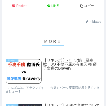
Pocket
LINE
コピー
hibiatsu
【リネレボ 】バーツ鯖 要塞
リネレボ
戦 3/3 不撓不屈の有頂天 vs 獅
子奮迅のBravery
こんばんは、アラクレです！ 今週もバーツ要塞戦結果を見ていき
ましょー！
【リネレボ】今後の育成について
リネレボ