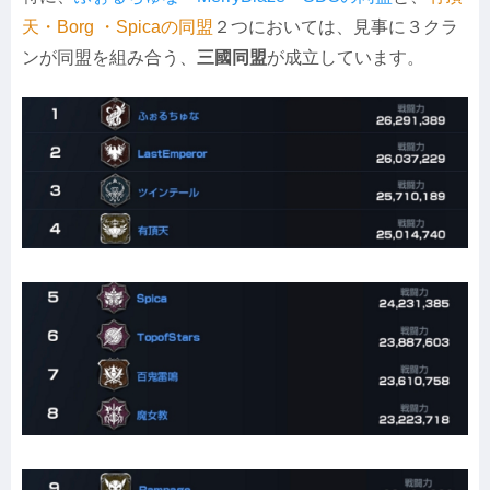
天・Borg ・Spicaの同盟
２つにおいては、見事に３クラ
ンが同盟を組み合う、
三國同盟
が成立しています。