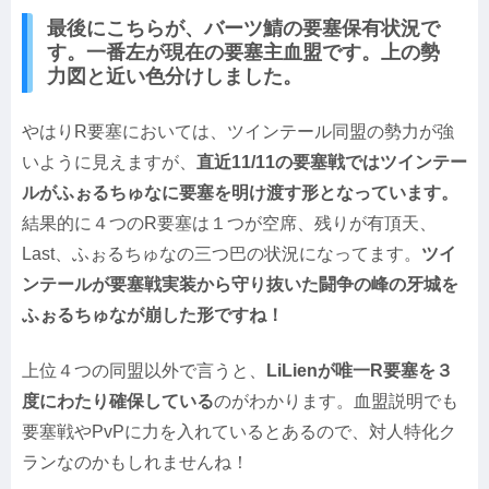
最後にこちらが、バーツ鯖の要塞保有状況で
す。一番左が現在の要塞主血盟です。上の勢
力図と近い色分けしました。
やはりR要塞においては、ツインテール同盟の勢力が強
いように見えますが、
直近11/11の要塞戦ではツインテー
ルがふぉるちゅなに要塞を明け渡す形となっています。
結果的に４つのR要塞は１つが空席、残りが有頂天、
Last、ふぉるちゅなの三つ巴の状況になってます。
ツイ
ンテールが要塞戦実装から守り抜いた闘争の峰の牙城を
ふぉるちゅなが崩した形ですね！
上位４つの同盟以外で言うと、
LiLienが唯一R要塞を３
度にわたり確保している
のがわかります。血盟説明でも
要塞戦やPvPに力を入れているとあるので、対人特化ク
ランなのかもしれませんね！