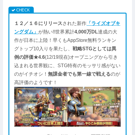
１２／１６にリリース
された新作
「ライズオブキ
ングダム」
が熱い!!世界累計
4,000万DL
達成の大
作が日本に上陸！早くもAppStore無料ランキン
グトップ10入りを果たし、
戦略STGとしては異
例の評価★4.6
(12/19現在)オープニングから引き
込まれる世界観に、STG特有のモッサリ感がない
のがイチオシ！
無課金者でも第一線で戦える
のが
高評価のようです！