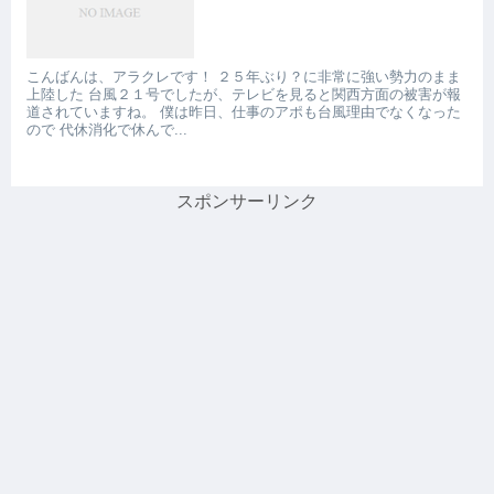
こんばんは、アラクレです！ ２５年ぶり？に非常に強い勢力のまま
上陸した 台風２１号でしたが、テレビを見ると関西方面の被害が報
道されていますね。 僕は昨日、仕事のアポも台風理由でなくなった
ので 代休消化で休んで...
スポンサーリンク