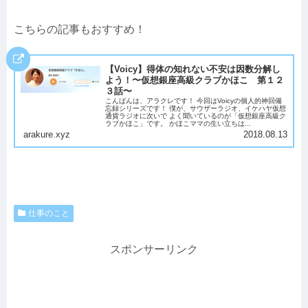
こちらの記事もおすすめ！
【Voicy】得体の知れない不安は因数分解し
よう！〜仮想銀座高級クラブかほこ 第１２
３話〜
こんばんは、アラクレです！ 今回はVoicyの個人的神回備
忘録シリーズです！ 僕が、サウザーラジオ、イケハヤ仮想
通貨ラジオに次いで よく聞いているのが「仮想銀座高級ク
ラブかほこ」です。 かほこママの生い立ちは...
arakure.xyz
2018.08.13
仕事のこと
スポンサーリンク