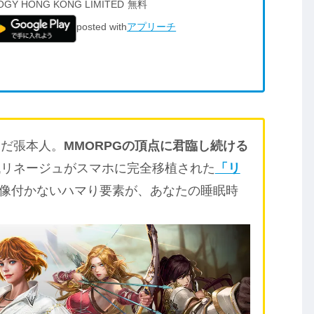
OGY HONG KONG LIMITED
無料
posted with
アプリーチ
んだ張本人。
MMORPGの頂点に君臨し続ける
代リネージュがスマホに完全移植された
「リ
像付かないハマり要素が、あなたの睡眠時