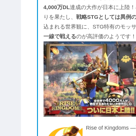
4,000万DL
達成の大作が日本に上陸！早
りを果たし、
戦略STGとしては異例の
込まれる世界観に、STG特有のモッ
一線で戦える
のが高評価のようです
Rise of Kingdo