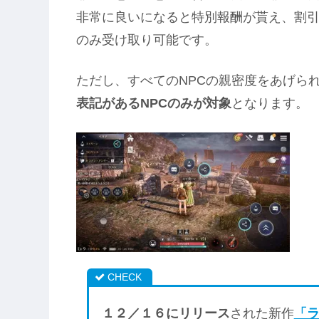
非常に良いになると特別報酬が貰え、割
のみ受け取り可能です。
ただし、すべてのNPCの親密度をあげら
表記があるNPCのみが対象
となります。
１２／１６にリリース
された新作
「