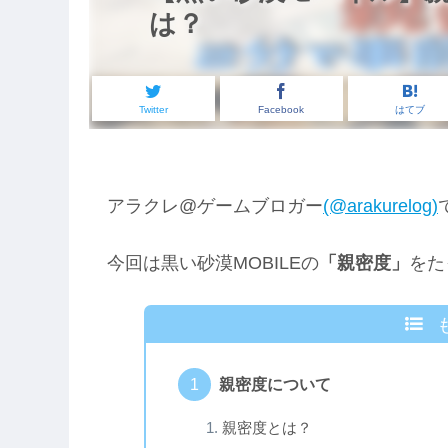
は？
Twitter
Facebook
はてブ
アラクレ@ゲームブロガー
(@arakurelog)
今回は黒い砂漠MOBILEの
「親密度」
をた
親密度について
親密度とは？