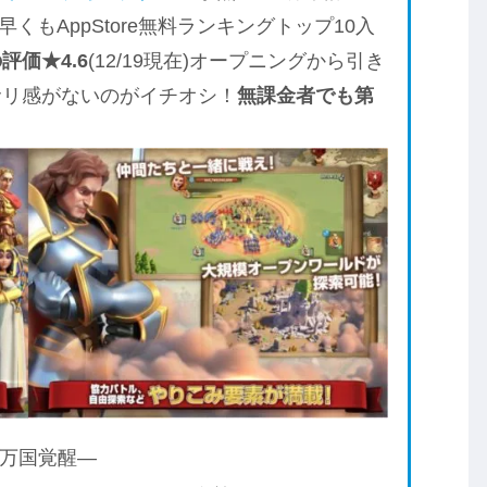
くもAppStore無料ランキングトップ10入
評価★4.6
(12/19現在)オープニングから引き
サリ感がないのがイチオシ！
無課金者でも第
！
ms ―万国覚醒―