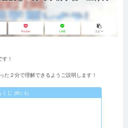
Pocket
LINE
コピー
です！
った２分で理解できるようご説明します！
もくじ