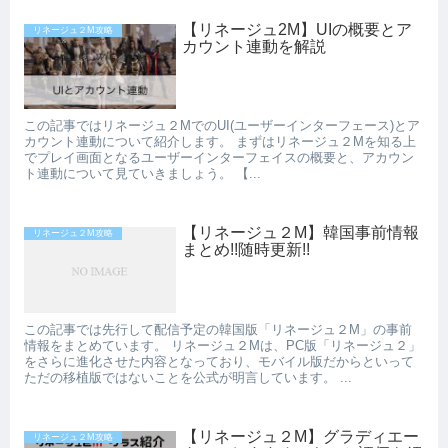
【リネージュ2M】UIの概要とア
リネージュ２M攻略
カウント連動を解説
この記事ではリネージュ２MでのUI(ユーザーインターフェース)とア
カウント連動について紹介します。 まずはリネージュ２Mを知る上
でプレイ画面となるユーザーインターフェイスの概要と、アカウン
ト連動について見ていきましょう。 【...
【リネージュ２M】韓国事前情報
リネージュ２M攻略
まとめ!!随時更新!!
この記事では先行して配信予定の韓国版「リネージュ２M」の事前
情報をまとめています。 リネージュ２Mは、PC版「リネージュ２」
をさらに進化させた内容となっており、モバイル版だからといって
ただの移植版ではないことを公式が明言しています。 ...
【リネージュ２M】グラディエー
リネージュ２M攻略