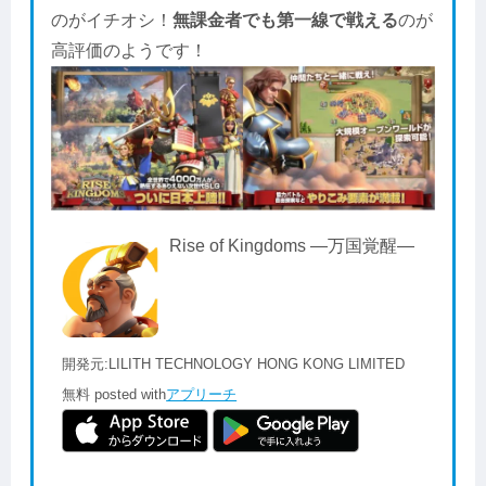
のがイチオシ！
無課金者でも第一線で戦える
のが
高評価のようです！
Rise of Kingdoms ―万国覚醒―
開発元:
LILITH TECHNOLOGY HONG KONG LIMITED
無料
posted with
アプリーチ