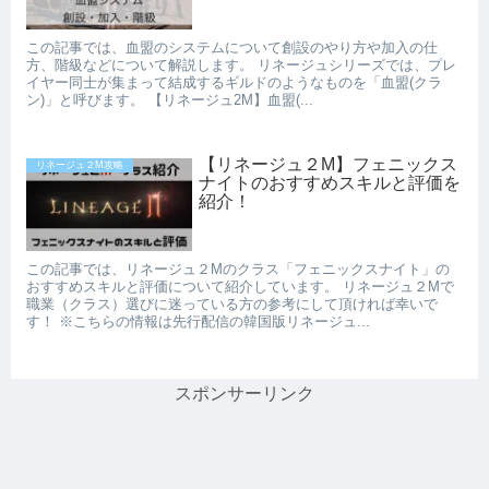
この記事では、血盟のシステムについて創設のやり方や加入の仕
方、階級などについて解説します。 リネージュシリーズでは、プレ
イヤー同士が集まって結成するギルドのようなものを「血盟(クラ
ン)」と呼びます。 【リネージュ2M】血盟(...
【リネージュ２M】フェニックス
リネージュ２M攻略
ナイトのおすすめスキルと評価を
紹介！
この記事では、リネージュ２Mのクラス「フェニックスナイト」の
おすすめスキルと評価について紹介しています。 リネージュ２Mで
職業（クラス）選びに迷っている方の参考にして頂ければ幸いで
す！ ※こちらの情報は先行配信の韓国版リネージュ...
スポンサーリンク