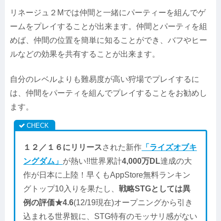
リネージュ２Mでは仲間と一緒にパーティーを組んでゲ
ームをプレイすることが出来ます。仲間とパーティを組
めば、仲間の位置を簡単に知ることができ、バフやヒー
ルなどの効果を共有することが出来ます。
自分のレベルよりも難易度が高い狩場でプレイするに
は、仲間をパーティを組んでプレイすることをお勧めし
ます。
１２／１６にリリース
された新作
「ライズオブキ
ングダム」
が熱い!!世界累計
4,000万DL
達成の大
作が日本に上陸！早くもAppStore無料ランキン
グトップ10入りを果たし、
戦略STGとしては異
例の評価★4.6
(12/19現在)オープニングから引き
込まれる世界観に、STG特有のモッサリ感がない