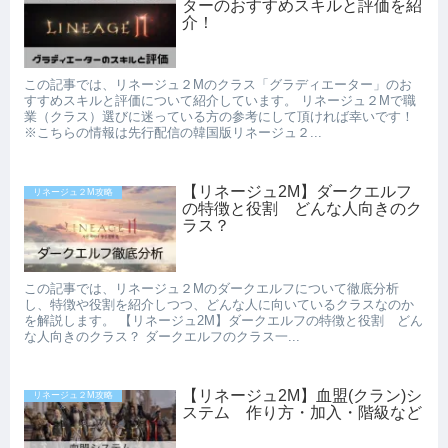
ターのおすすめスキルと評価を紹
介！
この記事では、リネージュ２Mのクラス「グラディエーター」のお
すすめスキルと評価について紹介しています。 リネージュ２Mで職
業（クラス）選びに迷っている方の参考にして頂ければ幸いです！
※こちらの情報は先行配信の韓国版リネージュ２...
【リネージュ2M】ダークエルフ
リネージュ２M攻略
の特徴と役割 どんな人向きのク
ラス？
この記事では、リネージュ２Mのダークエルフについて徹底分析
し、特徴や役割を紹介しつつ、どんな人に向いているクラスなのか
を解説します。 【リネージュ2M】ダークエルフの特徴と役割 どん
な人向きのクラス？ ダークエルフのクラス一...
【リネージュ2M】血盟(クラン)シ
リネージュ２M攻略
ステム 作り方・加入・階級など