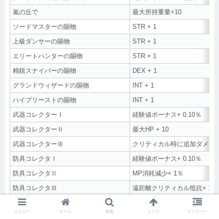
嵐の丘で
最大所持重量+10
ソードマスターの賜物
STR + 1
上級ダンサーの賜物
STR + 1
エリートハンターの賜物
STR + 1
精鋭スナイパーの賜物
DEX + 1
グランドウィザードの賜物
INT + 1
ハイプリーストの賜物
INT + 1
武器コレクターⅠ
経験値ボーナス+ 0.10％
武器コレクターⅡ
最大HP + 10
武器コレクターⅢ
クリティカル時に追加ダメージ
防具コレクタⅠ
経験値ボーナス+ 0.10％
防具コレクタⅡ
MP消耗減少+ 1％
防具コレクタⅢ
遠距離クリティカル抵抗+ 1％
アクセサリーコレクタⅠ
魔法クリティカル抵抗+ 1％
メニュー
ホーム
検索
トップ
サイドバー
パンツコレクタⅠ
クリティカル時に追加ダメージ