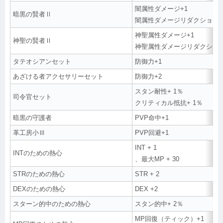
闇属性ダメージ+1
暗黒の賢者Ⅱ
闇属性ダメージリダクション+
神聖属性ダメージ+1
神聖の賢者Ⅱ
神聖属性ダメージリダクション
タテオシアンセット
防御力+1
あざける者アクセサリーセット
防御力+2
スタン耐性+ 1％
司令官セット
クリティカル抵抗+ 1％
暗黒の守護者
PVP命中+1
革工房小Ⅲ
PVP回避+1
INT + 1
INTのための熱心
、最大MP + 30
STRのための熱心
STR + 2
DEXのための熱心
DEX +2
スターン的中のための熱心
スタン的中+ 2％
MP回復（ティック）+1