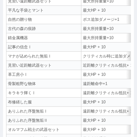
見習い遠距離武器セット
最大所持重量+10
平凡な手袋とマント
最大HP + 10
自然の贈り物
ボス追加ダメージ+1
古代の森の痕跡
最大所持重量+10
錆金属機器
最大所持重量+10
記事の信念Ⅰ
最大HP + 10
マナが込められた無垢Ⅰ
クリティカル時に追加ダメージ
見習い近距離武器セット
近距離クリティカル抵抗+ 1％
革工房小Ⅰ
最大HP + 10
骨製粗野な物体
遠距離命中+1
キラキラ輝くⅠ
遠距離クリティカル抵抗+ 1％
布修繕した服
最大HP + 10
ありふれた序盤無垢Ⅰ
遠距離クリティカル抵抗+ 1％
ありふれた序盤無垢Ⅱ
最大HP + 10
オルマフム戦士の武器セット
最大HP + 10