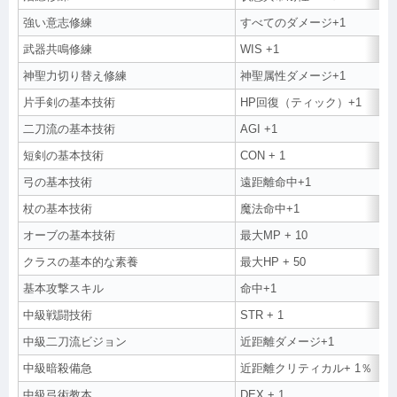
強い意志修練
すべてのダメージ+1
武器共鳴修練
WIS +1
神聖力切り替え修練
神聖属性ダメージ+1
片手剣の基本技術
HP回復（ティック）+1
二刀流の基本技術
AGI +1
短剣の基本技術
CON + 1
弓の基本技術
遠距離命中+1
杖の基本技術
魔法命中+1
オーブの基本技術
最大MP + 10
クラスの基本的な素養
最大HP + 50
基本攻撃スキル
命中+1
中級戦闘技術
STR + 1
中級二刀流ビジョン
近距離ダメージ+1
中級暗殺備急
近距離クリティカル+ 1％
中級弓術教本
DEX + 1