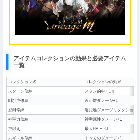
アイテムコレクションの効果と必要アイテム
一覧
コレクション名
コレクションの効果
スターン修練
スタン的中+ 1％
叫び声修練
近距離ダメージ+1
忍耐修練
近距離ダメージリダクション+
神聖力修練
神聖属性ダメージ+1
声鍛え
最大HP + 30
ムギスル修練
すべてのダメージ+1