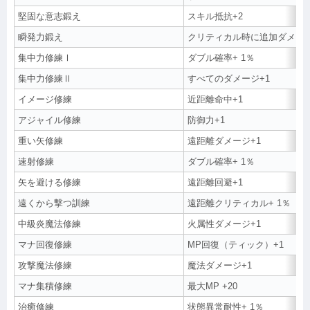
堅固な意志鍛え
スキル抵抗+2
瞬発力鍛え
クリティカル時に追加ダメージ
集中力修練Ⅰ
ダブル確率+ 1％
集中力修練Ⅱ
すべてのダメージ+1
イメージ修練
近距離命中+1
アジャイル修練
防御力+1
重い矢修練
遠距離ダメージ+1
速射修練
ダブル確率+ 1％
矢を避ける修練
遠距離回避+1
遠くから撃つ訓練
遠距離クリティカル+ 1％
中級炎魔法修練
火属性ダメージ+1
マナ回復修練
MP回復（ティック）+1
攻撃魔法修練
魔法ダメージ+1
マナ集積修練
最大MP +20
治癒修練
状態異常耐性+ 1％