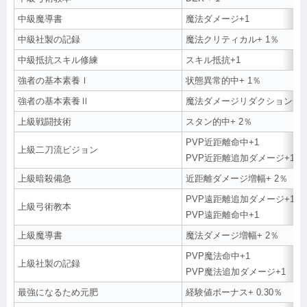
中級魔導書
魔法ダメージ+1
中級社製の記録
魔法クリティカル+ 1％
中級抵抗スキル修練
スキル抵抗+1
強者の基本素養Ⅰ
状態異常的中+ 1％
強者の基本素養Ⅱ
魔法ダメージリダクション+1
上級戦闘技術
スタン的中+ 2％
PVP近距離命中+1
上級二刀流ビジョン
PVP近距離追加ダメージ+1
上級暗殺備急
近距離ダメージ増幅+ 2％
PVP遠距離追加ダメージ+1
上級弓術教本
PVP遠距離命中+1
上級魔導書
魔法ダメージ増幅+ 2％
PVP魔法命中+1
上級社製の記録
PVP魔法追加ダメージ+1
最強になるため元肥
経験値ボーナス+ 0.30％