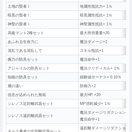
土地の賢者Ⅰ
地属性抵抗力+ 1％
暗黒の賢者Ⅰ
暗黒属性抵抗+ 1％
神聖の賢者Ⅰ
神聖属性抵抗+ 1％
高級マント2種セット
最大所持重量+20
あふれる生命力に
魔法ダメージ+2
混乱である混乱して
スキル抵抗+1
腕力の防具セット
魔法命中+1
アジャイルの防具セット
魔法クリティカル+ 1％
知能の防具セット
経験値ボーナス+ 0.10％
層の違い
防御力+2
信念が込められた無垢
最大HP +20
シレノス近距離武器セット
MP消耗減少+ 1％
魔法ダメージリダクション+1
シレノス遠距離武器セット
魔法命中+1
遠距離ダメージリダクション+
オーク勇者の近距離武器セット