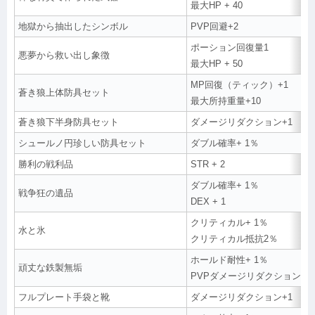
最大HP + 40
地獄から抽出したシンボル
PVP回避+2
ポーション回復量1
悪夢から救い出し象徴
最大HP + 50
MP回復（ティック）+1
蒼き狼上体防具セット
最大所持重量+10
蒼き狼下半身防具セット
ダメージリダクション+1
シュールノ円珍しい防具セット
ダブル確率+ 1％
勝利の戦利品
STR + 2
ダブル確率+ 1％
戦争狂の遺品
DEX + 1
クリティカル+ 1％
水と氷
クリティカル抵抗2％
ホールド耐性+ 1％
頑丈な鉄製無垢
PVPダメージリダクション+1
フルプレート手袋と靴
ダメージリダクション+1