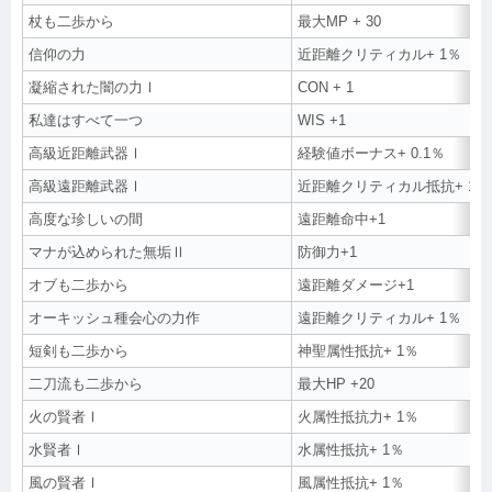
杖も二歩から
最大MP + 30
信仰の力
近距離クリティカル+ 1％
凝縮された闇の力Ⅰ
CON + 1
私達はすべて一つ
WIS +1
高級近距離武器Ⅰ
経験値ボーナス+ 0.1％
高級遠距離武器Ⅰ
近距離クリティカル抵抗+ 1％
高度な珍しいの間
遠距離命中+1
マナが込められた無垢Ⅱ
防御力+1
オブも二歩から
遠距離ダメージ+1
オーキッシュ種会心の力作
遠距離クリティカル+ 1％
短剣も二歩から
神聖属性抵抗+ 1％
二刀流も二歩から
最大HP +20
火の賢者Ⅰ
火属性抵抗力+ 1％
水賢者Ⅰ
水属性抵抗+ 1％
風の賢者Ⅰ
風属性抵抗+ 1％