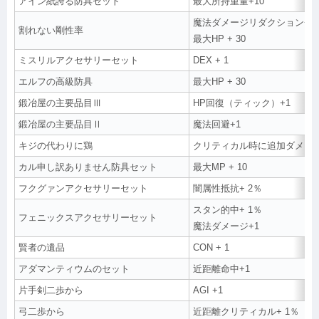
アイン紙誇る防具セット
最大所持重量+10
魔法ダメージリダクション+1
割れない剛性率
最大HP + 30
ミスリルアクセサリーセット
DEX + 1
エルフの高級防具
最大HP + 30
鍛冶屋の主要品目Ⅲ
HP回復（ティック）+1
鍛冶屋の主要品目Ⅱ
魔法回避+1
キジの代わりに鶏
クリティカル時に追加ダメージ
カル申し訳ありません防具セット
最大MP + 10
フクグァンアクセサリーセット
闇属性抵抗+ 2％
スタン的中+ 1％
フェニックスアクセサリーセット
魔法ダメージ+1
賢者の遺品
CON + 1
アダマンティウムのセット
近距離命中+1
片手剣二歩から
AGI +1
弓二歩から
近距離クリティカル+ 1％