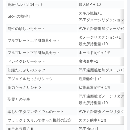
高級ベルト3点セット
最大MP + 10
スキル抵抗+1
SRへの熱望Ⅰ
PVPダメージリダクション+1
属性の珍しい弓セット
PVP近距離追加ダメージ+1
ダメージリダクション+1
フルプレート上半身防具セット
最大所持重量+10
フルプレート下半身防具セット
ホールド耐性+ 1％
ドレイクレザーセット
魔法命中+1
知識たっぷりのシャツ
PVP遠距離追加ダメージ+1
アジャイルたっぷりシャツ
近距離命中+1
腕力たっぷりシャツ
状態異常耐性+ 1％
PVP遠距離ダメージリダクショ
聖霊との記事
最大所持重量+10
珍しいアダマンティウムのセット
PVP近距離ダメージリダクショ
ブラックミスリルで作った機器の設定
スタン的中+ 1％
キラキラ輝くⅡ
PVP命中+1