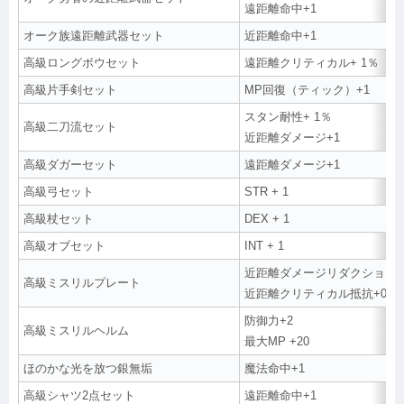
遠距離命中+1
オーク族遠距離武器セット
近距離命中+1
高級ロングボウセット
遠距離クリティカル+ 1％
高級片手剣セット
MP回復（ティック）+1
スタン耐性+ 1％
高級二刀流セット
近距離ダメージ+1
高級ダガーセット
遠距離ダメージ+1
高級弓セット
STR + 1
高級杖セット
DEX + 1
高級オブセット
INT + 1
近距離ダメージリダクション+
高級ミスリルプレート
近距離クリティカル抵抗+0.01
防御力+2
高級ミスリルヘルム
最大MP +20
ほのかな光を放つ銀無垢
魔法命中+1
高級シャツ2点セット
遠距離命中+1