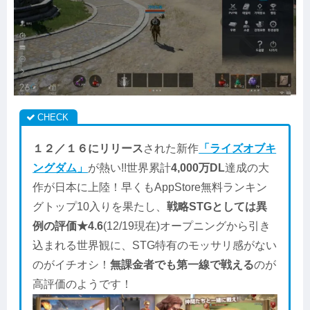
１２／１６にリリース
された新作
「ライズオブキ
ングダム」
が熱い!!世界累計
4,000万DL
達成の大
作が日本に上陸！早くもAppStore無料ランキン
グトップ10入りを果たし、
戦略STGとしては異
例の評価★4.6
(12/19現在)オープニングから引き
込まれる世界観に、STG特有のモッサリ感がない
のがイチオシ！
無課金者でも第一線で戦える
のが
高評価のようです！