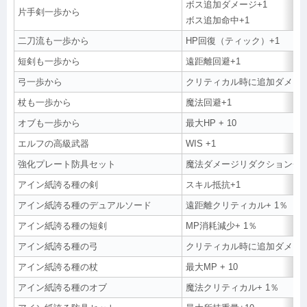
ボス追加ダメージ+1
片手剣一歩から
ボス追加命中+1
二刀流も一歩から
HP回復（ティック）+1
短剣も一歩から
遠距離回避+1
弓一歩から
クリティカル時に追加ダメージ
杖も一歩から
魔法回避+1
オブも一歩から
最大HP + 10
エルフの高級武器
WIS +1
強化プレート防具セット
魔法ダメージリダクション+1
アイン紙誇る種の剣
スキル抵抗+1
アイン紙誇る種のデュアルソード
遠距離クリティカル+ 1％
アイン紙誇る種の短剣
MP消耗減少+ 1％
アイン紙誇る種の弓
クリティカル時に追加ダメージ
アイン紙誇る種の杖
最大MP + 10
アイン紙誇る種のオブ
魔法クリティカル+ 1％