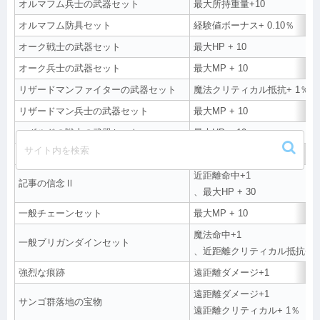
オルマフム兵士の武器セット
最大所持重量+10
オルマフム防具セット
経験値ボーナス+ 0.10％
オーク戦士の武器セット
最大HP + 10
オーク兵士の武器セット
最大MP + 10
リザードマンファイターの武器セット
魔法クリティカル抵抗+ 1％
リザードマン兵士の武器セット
最大MP + 10
コボルドの戦士の武器セット
最大HP + 10
コボルド兵士の武器セット
ボス追加命中+1
近距離命中+1
記事の信念Ⅱ
、最大HP + 30
一般チェーンセット
最大MP + 10
魔法命中+1
一般ブリガンダインセット
、近距離クリティカル抵抗+ 1
強烈な痕跡
遠距離ダメージ+1
遠距離ダメージ+1
サンゴ群落地の宝物
遠距離クリティカル+ 1％