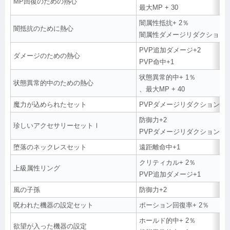
MP回復のための熱心
最大MP + 30
闇属性抵抗+ 2％
闇抵抗のために熱心
闇属性ダメージリダクション+
PVP追加ダメージ+2
ダメージのための熱心
PVP命中+1
状態異常的中+ 1％
状態異常的中のための熱心
、最大MP + 40
魔力が込められたセット
PVPダメージリダクション+2
防御力+2
珍しいアクセサリーセットⅠ
PVPダメージリダクション+1
堕落のネックレスセット
遠距離命中+1
クリティカル+ 2％
上級属性リング
PVP追加ダメージ+1
風の子孫
防御力+2
呪われた機器の設定セット
ポーション回復率+ 2％
ホールド的中+ 2％
欲望が入った機器の設定