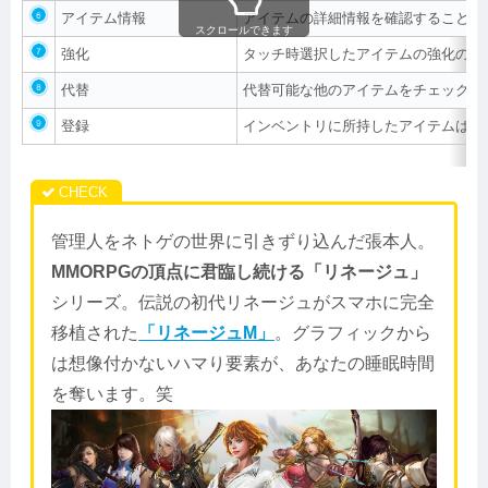
アイテム情報
アイテムの詳細情報を確認することが
スクロールできます
強化
タッチ時選択したアイテムの強化のペ
代替
代替可能な他のアイテムをチェックす
登録
インベントリに所持したアイテムは、
管理人をネトゲの世界に引きずり込んだ張本人。
MMORPGの頂点に君臨し続ける「リネージュ」
シリーズ。伝説の初代リネージュがスマホに完全
移植された
「リネージュM」
。グラフィックから
は想像付かないハマり要素が、あなたの睡眠時間
を奪います。笑