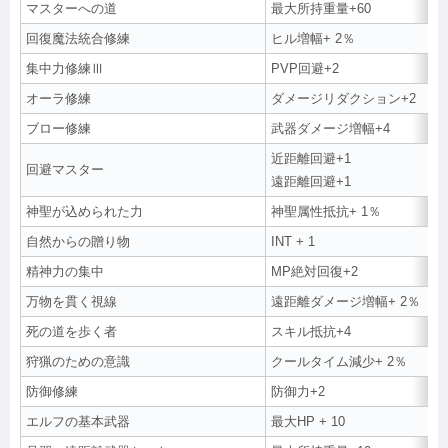
マスターへの道
最大所持重量+60
回復魔法統合修練
ヒル増幅+ 2％
集中力修練Ⅲ
PVP回避+2
オーラ修練
ダメージリダクション+2
ブロー修練
武器ダメージ増幅+4
近距離回避+1
回避マスター
遠距離回避+1
神聖が込められた力
神聖属性抵抗+ 1％
自然からの贈り物
INT + 1
精神力の集中
MP絶対回復+2
万物を貫く視線
遠距離ダメージ増幅+ 2％
死の道を歩く者
スキル抵抗+4
狩猟のための意識
クールタイム減少+ 2％
防御修練
防御力+2
エルフの基本武器
最大HP + 10