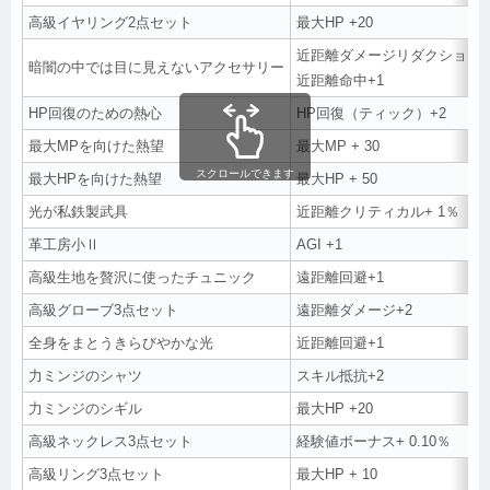
高級イヤリング2点セット
最大HP +20
近距離ダメージリダクション+
暗闇の中では目に見えないアクセサリー
近距離命中+1
HP回復のための熱心
HP回復（ティック）+2
最大MPを向けた熱望
最大MP + 30
スクロールできます
最大HPを向けた熱望
最大HP + 50
光が私鉄製武具
近距離クリティカル+ 1％
革工房小Ⅱ
AGI +1
高級生地を贅沢に使ったチュニック
遠距離回避+1
高級グローブ3点セット
遠距離ダメージ+2
全身をまとうきらびやかな光
近距離回避+1
力ミンジのシャツ
スキル抵抗+2
力ミンジのシギル
最大HP +20
高級ネックレス3点セット
経験値ボーナス+ 0.10％
高級リング3点セット
最大HP + 10