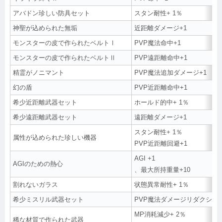
アバドン珍しい防具セット
スタン耐性+ 1％
神聖が込められた無垢
近距離ダメージ+1
モンスターの皮で作られたベルトⅠ
PVP魔法命中+1
モンスターの皮で作られたベルトⅡ
PVP遠距離命中+1
精霊がノニマント
PVP魔法追加ダメージ+1
幻の盾
PVP近距離命中+1
希少近距離武器セット
ホールド的中+ 1％
希少遠距離武器セット
遠距離ダメージ+1
スタン耐性+ 1％
属性が込められた珍しい機器
PVP近距離回避+1
AGI +1
AGIのための熱心
、最大所持重量+10
割れないガラス
状態異常耐性+ 1％
希少ミスリル武器セット
PVP魔法ダメージリダクション
MP消耗減少+ 2％
稀な材質で作られた武器