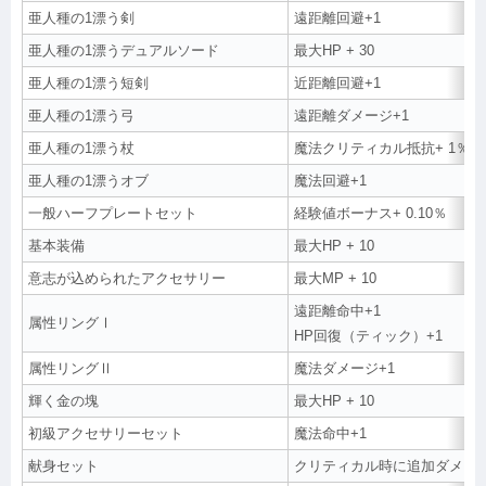
亜人種の1漂う剣
遠距離回避+1
亜人種の1漂うデュアルソード
最大HP + 30
亜人種の1漂う短剣
近距離回避+1
亜人種の1漂う弓
遠距離ダメージ+1
亜人種の1漂う杖
魔法クリティカル抵抗+ 1％
亜人種の1漂うオブ
魔法回避+1
一般ハーフプレートセット
経験値ボーナス+ 0.10％
基本装備
最大HP + 10
意志が込められたアクセサリー
最大MP + 10
遠距離命中+1
属性リングⅠ
HP回復（ティック）+1
属性リングⅡ
魔法ダメージ+1
輝く金の塊
最大HP + 10
初級アクセサリーセット
魔法命中+1
献身セット
クリティカル時に追加ダメージ