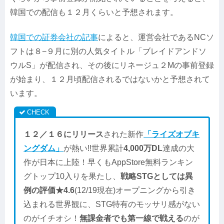
韓国での配信も１２月くらいと予想されます。
韓国での証券会社の記事
によると、運営会社であるNCソ
フトは８−９月に別の人気タイトル「ブレイドアンドソ
ウルS」が配信され、その後にリネージュ２Mの事前登録
が始まり、１２月頃配信されるではないかと予想されて
います。
１２／１６にリリース
された新作
「ライズオブキ
ングダム」
が熱い!!世界累計
4,000万DL
達成の大
作が日本に上陸！早くもAppStore無料ランキン
グトップ10入りを果たし、
戦略STGとしては異
例の評価★4.6
(12/19現在)オープニングから引き
込まれる世界観に、STG特有のモッサリ感がない
のがイチオシ！
無課金者でも第一線で戦える
のが