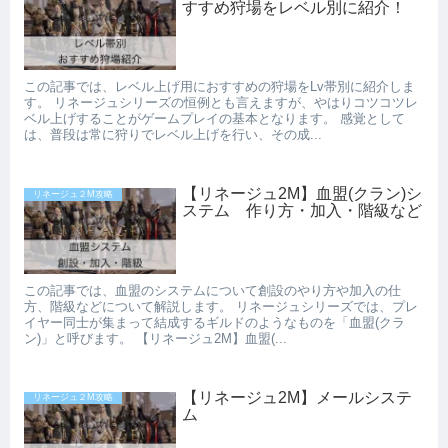
すすめ狩場をレベル別に紹介！
この記事では、レベル上げ用におすすめの狩場をLv帯別に紹介しま
す。 リネージュシリーズの恒例とも言えますが、やはりコツコツレ
ベル上げすることがゲームプレイの基本となります。 感覚として
は、普段は常に狩りでレベル上げを行い、その成...
【リネージュ2M】血盟(クラン)シ
リネージュ２M攻略
ステム 作り方・加入・階級など
この記事では、血盟のシステムについて創設のやり方や加入の仕
方、階級などについて解説します。 リネージュシリーズでは、プレ
イヤー同士が集まって結成するギルドのようなものを「血盟(クラ
ン)」と呼びます。 【リネージュ2M】血盟(...
【リネージュ2M】メールシステ
リネージュ２M攻略
ム