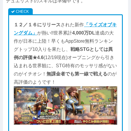
デュエリストのスキルは準備中です。
１２／１６にリリース
された新作
「ライズオブキ
ングダム」
が熱い!!世界累計
4,000万DL
達成の大
作が日本に上陸！早くもAppStore無料ランキン
グトップ10入りを果たし、
戦略STGとしては異
例の評価★4.6
(12/19現在)オープニングから引き
込まれる世界観に、STG特有のモッサリ感がない
のがイチオシ！
無課金者でも第一線で戦える
のが
高評価のようです！