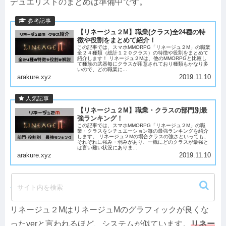
デュエリストのまとめは準備中です。
【リネージュ２M】職業(クラス)全24種の特
徴や役割をまとめて紹介！
この記事では、スマホMMORPG「リネージュ２M」の職業
全２４種類（総計１２０クラス）の特徴や役割をまとめて
紹介します！ リネージュ２Mは、他のMMORPGと比較し
て種族の武器毎にクラスが用意されており種類もかなり多
いので、どの職業に...
arakure.xyz
2019.11.10
【リネージュ２M】職業・クラスの部門別最
強ランキング！
この記事では、スマホMMORPG「リネージュ２M」の職
業・クラスをシチュエーション毎の最強ランキングを紹介
します。 リネージュ２Mの場合クラスの強さといっても、
それぞれに強み・弱みがあり、一概にどのクラスが最強と
は言い難い状況にありま...
arakure.xyz
2019.11.10
⇒【リネージュ２M完全ガイド】
リネージュ２MはリネージュMのグラフィックが良くな
ったverと言われるほど、システムが似ています。
リネー