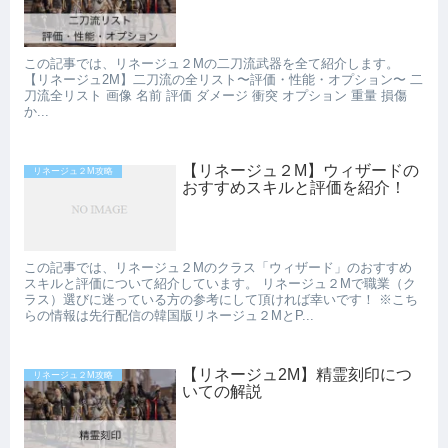
この記事では、リネージュ２Mの二刀流武器を全て紹介します。
【リネージュ2M】二刀流の全リスト〜評価・性能・オプション〜 二
刀流全リスト 画像 名前 評価 ダメージ 衝突 オプション 重量 損傷
か...
【リネージュ２M】ウィザードの
リネージュ２M攻略
おすすめスキルと評価を紹介！
この記事では、リネージュ２Mのクラス「ウィザード」のおすすめ
スキルと評価について紹介しています。 リネージュ２Mで職業（ク
ラス）選びに迷っている方の参考にして頂ければ幸いです！ ※こち
らの情報は先行配信の韓国版リネージュ２MとP...
【リネージュ2M】精霊刻印につ
リネージュ２M攻略
いての解説