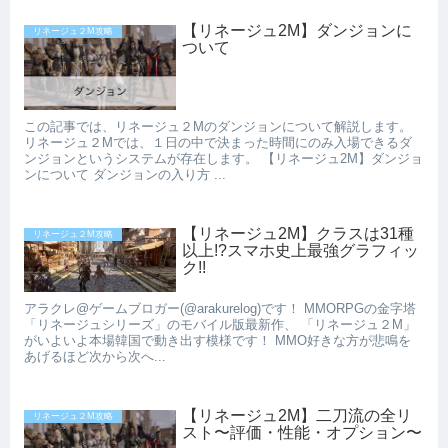
【リネージュ2M】ダンジョンに
リネージュ２M攻略
ついて
この記事では、リネージュ２Mのダンジョンについて解説します。
リネージュ２Mでは、１日の中で決まった時間にのみ入場できるダ
ンジョンというシステムが存在します。 【リネージュ2M】ダンジョ
ンについて ダンジョンの入り方 ...
【リネージュ2M】クラスは31種
リネージュ２M攻略
以上!?スマホ史上最強グラフィッ
ク!!
アラクレ@ゲームブロガー(@arakurelog)です！ MMORPGの金字塔
「リネージュシリーズ」のモバイル版最新作、 「リネージュ２M」
がいよいよ本場韓国で動き出す模様です！ MMO好きな方が悲鳴を
あげるほど次から次へ...
【リネージュ2M】二刀流の全リ
リネージュ２M攻略
スト〜評価・性能・オプション〜