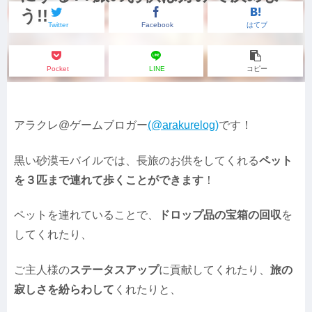
う!!
Twitter
Facebook
はてブ
Pocket
LINE
コピー
アラクレ@ゲームブロガー
(@arakurelog)
です！
黒い砂漠モバイルでは、長旅のお供をしてくれる
ペット
を３匹まで連れて歩くことができます
！
ペットを連れていることで、
ドロップ品の宝箱の回収
を
してくれたり、
ご主人様の
ステータスアップ
に貢献してくれたり、
旅の
寂しさを紛らわして
くれたりと、