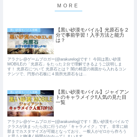
【黒い砂漠モバイル】光原石を２
黒い砂漠モバイル攻略
分で事前学習！入手方法と能力
は？
アラクレ@ゲームブロガー(@arakurelog)です！ 今回は黒い砂漠
MOBILEの「光原石」をたった２分で理解できるようご説明しま
す！ 光原石について 光原石とは？ 闇の精霊の画面から入れるコン
テンツで、円形の石板に４箇所光原石をは...
【黒い砂漠モバイル】ジャイアン
黒い砂漠モバイル攻略
トのキャラメイク!!人気の見た目
一覧
アラクレ@ゲームブロガー(@arakurelog)です！ 黒い砂漠モバイルで
クラスが決まったら次に行うのが「キャラメイク」です。 非常に細
部までカスタマイズが可能となっており、一般人がゼロから作ろう
と思うと物凄く時間がかかってしまいます...