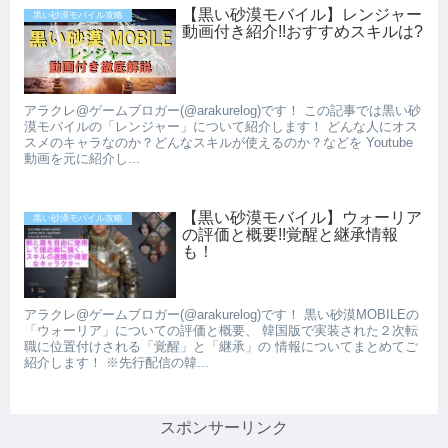
【黒い砂漠モバイル】レンジャー
黒い砂漠モバイル攻略
動画付き紹介!!おすすめスキルは?
アラクレ@ゲームブロガー(@arakurelog)です！ この記事では黒い砂
漠モバイルの「レンジャー」について紹介します！ どんな人にオス
スメのキャラなのか？どんなスキルが使えるのか？などを Youtube
動画を元に紹介し...
【黒い砂漠モバイル】ウォーリア
黒い砂漠モバイル攻略
の評価と概要!!覚醒と継承情報
も！
アラクレ@ゲームブロガー(@arakurelog)です！ 黒い砂漠MOBILEの
「ウォーリア」についての評価と概要、 韓国版で実装された２次転
職に位置付けされる「覚醒」と「継承」の 情報についてまとめてご
紹介します！ ※先行配信の韓...
スポンサーリンク