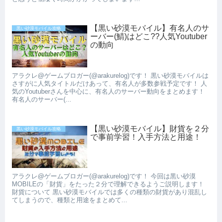
【黒い砂漠モバイル】有名人のサ
黒い砂漠モバイル攻略
ーバー(鯖)はどこ??人気Youtuber
の動向
アラクレ@ゲームブロガー(@arakurelog)です！ 黒い砂漠モバイルは
さすがに人気タイトルだけあって、有名人が多数参戦予定です！ 人
気のYoutuberさんを中心に、有名人のサーバー動向をまとめます！
有名人のサーバー(...
【黒い砂漠モバイル】財貨を２分
黒い砂漠モバイル攻略
で事前学習！入手方法と用途！
アラクレ@ゲームブロガー(@arakurelog)です！ 今回は黒い砂漠
MOBILEの「財貨」をたった２分で理解できるようご説明します！
財貨について 黒い砂漠モバイルでは多くの種類の財貨があり混乱し
てしまうので、種類と用途をまとめて...