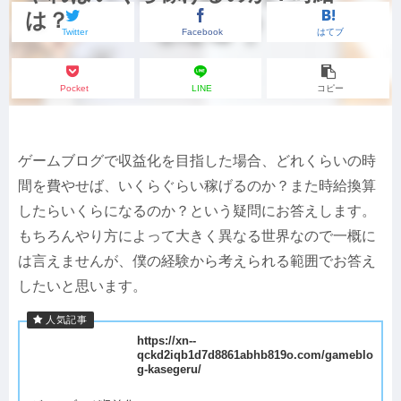
は？
Twitter
Facebook
はてブ
Pocket
LINE
コピー
ゲームブログで収益化を目指した場合、どれくらいの時
間を費やせば、いくらぐらい稼げるのか？また時給換算
したらいくらになるのか？という疑問にお答えします。
もちろんやり方によって大きく異なる世界なので一概に
は言えませんが、僕の経験から考えられる範囲でお答え
したいと思います。
https://xn--
qckd2iqb1d7d8861abhb819o.com/gameblo
g-kasegeru/