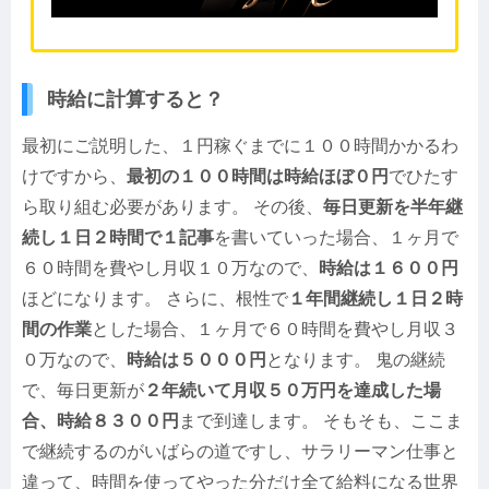
時給に計算すると？
最初にご説明した、１円稼ぐまでに１００時間かかるわ
けですから、
最初の１００時間は時給ほぼ０円
でひたす
ら取り組む必要があります。 その後、
毎日更新を半年継
続し１日２時間で１記事
を書いていった場合、１ヶ月で
６０時間を費やし月収１０万なので、
時給は１６００円
ほどになります。 さらに、根性で
１年間継続し１日２時
間の作業
とした場合、１ヶ月で６０時間を費やし月収３
０万なので、
時給は５０００円
となります。 鬼の継続
で、毎日更新が
２年続いて月収５０万円を達成した場
合、時給８３００円
まで到達します。 そもそも、ここま
で継続するのがいばらの道ですし、サラリーマン仕事と
違って、時間を使ってやった分だけ全て給料になる世界