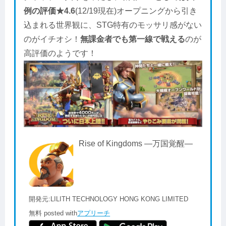
例の評価★4.6
(12/19現在)オープニングから引き
込まれる世界観に、STG特有のモッサリ感がない
のがイチオシ！
無課金者でも第一線で戦える
のが
高評価のようです！
Rise of Kingdoms ―万国覚醒―
開発元:
LILITH TECHNOLOGY HONG KONG LIMITED
無料
posted with
アプリーチ