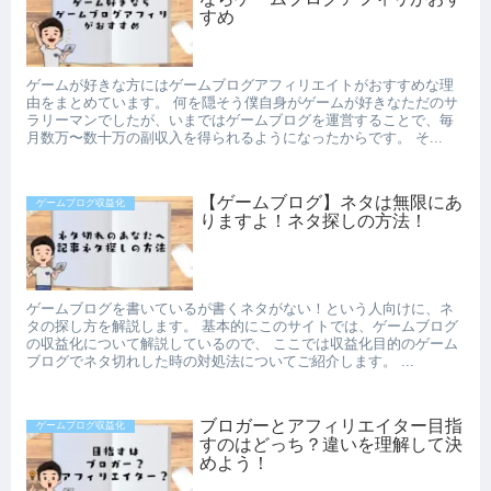
すめ
ゲームが好きな方にはゲームブログアフィリエイトがおすすめな理
由をまとめています。 何を隠そう僕自身がゲームが好きなただのサ
ラリーマンでしたが、いまではゲームブログを運営することで、毎
月数万〜数十万の副収入を得られるようになったからです。 そ...
【ゲームブログ】ネタは無限にあ
ゲームブログ収益化
りますよ！ネタ探しの方法！
ゲームブログを書いているが書くネタがない！という人向けに、ネ
タの探し方を解説します。 基本的にこのサイトでは、ゲームブログ
の収益化について解説しているので、 ここでは収益化目的のゲーム
ブログでネタ切れした時の対処法についてご紹介します。 ...
ブロガーとアフィリエイター目指
ゲームブログ収益化
すのはどっち？違いを理解して決
めよう！