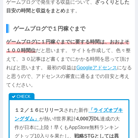
ゲームブログで発生する収益について、
ざっくりとした
目安の時間と収益をまとめ
ます。
ゲームブログで１円稼ぐまで
ゲームブログに１円稼ぐまでに要する時間は、おおよそ
１００時間位
だと思います。 サイトを作成して、色々整
えて、３０記事ほど書くまでにかかる時間を思って頂け
ればと思います。 最初の収益は
Googleアドセンス
になる
と思うので、アドセンスの審査に通るまでの目安と考え
てください。
１２／１６にリリース
された新作
「ライズオブキ
ングダム」
が熱い!!世界累計
4,000万DL
達成の大
作が日本に上陸！早くもAppStore無料ランキン
グトップ10入りを果たし、
戦略STGとしては異