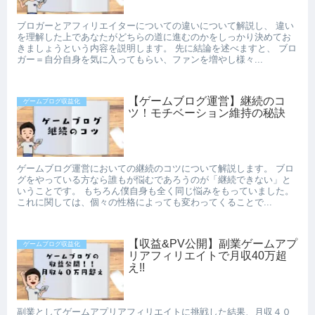
ブロガーとアフィリエイターについての違いについて解説し、 違い
を理解した上であなたがどちらの道に進むのかをしっかり決めてお
きましょうという内容を説明します。 先に結論を述べますと、 ブロ
ガー＝自分自身を気に入ってもらい、ファンを増やし様々...
【ゲームブログ運営】継続のコ
ゲームブログ収益化
ツ！モチベーション維持の秘訣
ゲームブログ運営においての継続のコツについて解説します。 ブロ
グをやっている方なら誰もが悩むであろうのが「継続できない」と
いうことです。 もちろん僕自身も全く同じ悩みをもっていました。
これに関しては、個々の性格によっても変わってくることで...
【収益&PV公開】副業ゲームアプ
ゲームブログ収益化
リアフィリエイトで月収40万超
え!!
副業としてゲームアプリアフィリエイトに挑戦した結果、月収４０