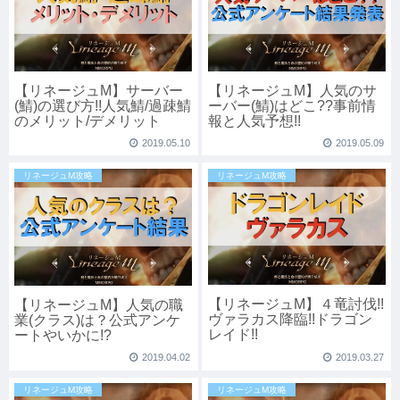
【リネージュM】サーバー
【リネージュM】人気のサ
(鯖)の選び方!!人気鯖/過疎鯖
ーバー(鯖)はどこ??事前情
のメリット/デメリット
報と人気予想!!
2019.05.10
2019.05.09
リネージュM攻略
リネージュM攻略
【リネージュM】４竜討伐!!
【リネージュM】人気の職
ヴァラカス降臨!!ドラゴン
業(クラス)は？公式アンケ
レイド!!
ートやいかに!?
2019.04.02
2019.03.27
リネージュM攻略
リネージュM攻略