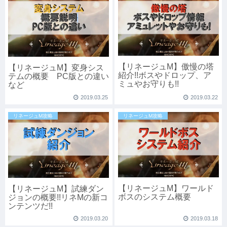
【リネージュM】傲慢の塔
【リネージュM】変身シス
紹介!!ボスやドロップ、ア
テムの概要 PC版との違い
ミュやお守りも!!
など
2019.03.25
2019.03.22
リネージュM攻略
リネージュM攻略
【リネージュM】ワールド
【リネージュM】試練ダン
ボスのシステム概要
ジョンの概要!!リネMの新コ
ンテンツだ!!
2019.03.20
2019.03.18