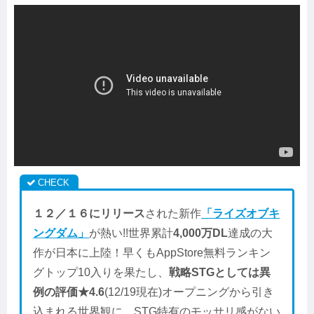
１２／１６にリリース
された新作
「ライズオブキ
ングダム」
が熱い!!世界累計
4,000万DL
達成の大
作が日本に上陸！早くもAppStore無料ランキン
グトップ10入りを果たし、
戦略STGとしては異
例の評価★4.6
(12/19現在)オープニングから引き
込まれる世界観に、STG特有のモッサリ感がない