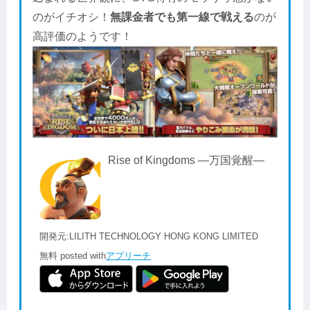
のがイチオシ！
無課金者でも第一線で戦える
のが
高評価のようです！
Rise of Kingdoms ―万国覚醒―
開発元:
LILITH TECHNOLOGY HONG KONG LIMITED
無料
posted with
アプリーチ