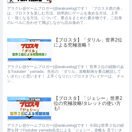
アラクレ@ゲームブロガー(@arakurelog)です！ 「ブロスタ虎の巻」
は、ブロスタを楽しむ方法、効率的にゲームを進める方法、上手
く・強くなる方法、について、要点をまとめた書き物です。ご自身
のレベルに合わせて飛ばしながら読み進めて...
【ブロスタ】「ダリル」世界2位
ブロスタ攻略
による究極攻略！
アラクレ@ゲームブロガー(@arakurelog)です！ 世界２位の経験のあ
るYoutuber「yamada」先生の 「ダリル」攻略動画を要点解説して
いきたいと思います！ 上手くなりたいブロスタプレイヤーは、 チャ
ン...
【ブロスタ】「ジェシー」世界2
ブロスタ攻略
位の究極攻略!タレットの使い方
も!
アラクレ@ゲームブロガー(@arakurelog)です！ 今回は世界２位の経
歴を持つYoutuber yamada先生による「ジェシー」攻略を 見ていき