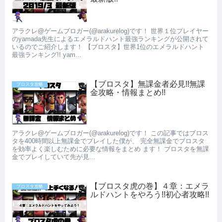
アラクレ@ゲームブロガー(@arakurelog)です！ 世界１位プレイヤー
のyamada先生によるエメラルドハント最強ランキングが公開されて
いるのでご紹介します！ 【ブロスタ】世界1位のエメラルドハント
最強ランキング!! yam...
【ブロスタ】無課金者必見!!無課
ブロスタ攻略
金攻略・情報まとめ!!
アラクレ@ゲームブロガー(@arakurelog)です！ この記事ではブロス
タを400時間以上無課金でプレイした僕が、 完全無課金でブロスタ
を効率よく楽しむために必要な情報をまとめ ます！ ブロスタを無課
金でプレイしていて先が見...
【ブロスタ虎の巻】４章：エメラ
ブロスタ攻略
ルドハントをやろう!!初心者攻略!!