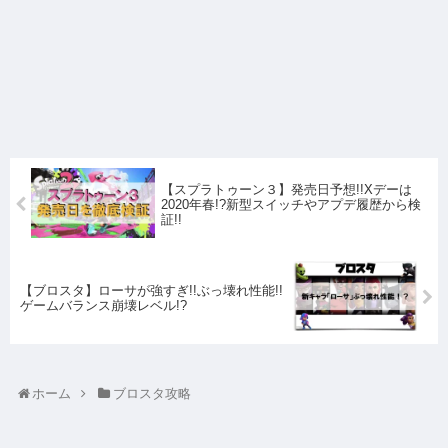
【スプラトゥーン３】発売日予想!!Xデーは
2020年春!?新型スイッチやアプデ履歴から検
証!!
【ブロスタ】ローサが強すぎ!!ぶっ壊れ性能!!
ゲームバランス崩壊レベル!?
ホーム
ブロスタ攻略