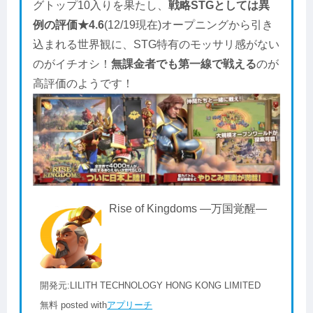
グトップ10入りを果たし、
戦略STGとしては異
例の評価★4.6
(12/19現在)オープニングから引き
込まれる世界観に、STG特有のモッサリ感がない
のがイチオシ！
無課金者でも第一線で戦える
のが
高評価のようです！
Rise of Kingdoms ―万国覚醒―
開発元:
LILITH TECHNOLOGY HONG KONG LIMITED
無料
posted with
アプリーチ