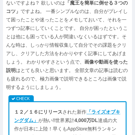
ないですよね？ 欲しいのは
「魔王を簡単に倒せる３つの
コツ」
ですよね。 一番シンプルなのは、自分がプレイし
て困ったことや迷ったことをメモしておいて、それを一
つずつ記事にしていくことです。 自分が困ったというこ
とは他にも困っている人が間違いなくいるはずです。そ
んな時は、しっかり情報収集して自分でその課題をクリ
アし、クリアした方法をわかりやすく記事にしてあげま
しょう。 わかりやすさという点で、
画像や動画を使った
説明
はとても良いと思います。 全部文章の記事は読むの
も疲れるので、極力画像で説明できるところは画像で説
明するようにしましょう。
１２／１６にリリース
された新作
「ライズオブキ
ングダム」
が熱い!!世界累計
4,000万DL
達成の大
作が日本に上陸！早くもAppStore無料ランキン