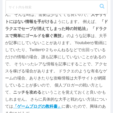
トがすごくわかりやすく書いている場合、もはや個人ブ
ログでわかりやすく書いたところで勝ち目はありませ
ん。 そんな時は、需要は少なくても良いので、
大手サイ
トにはない情報を手がける
ようにします。 例えば、
「ド
ラクエでセーブが消えてしまった時の対処法」
「ドラク
エで簡単にゴールドを稼ぐ裏技」
のような記事は、大手
が記事にしていないことがあります。 Youtuberが動画に
していたり、Twitterや２ちゃんねるなどで出回っている
だけの情報の場合、誰も記事にしていないことがあるの
で、 そういったレアな情報を記事にすることで、アクセ
スを稼げる場合があります。 ドラクエのような有名なゲ
ームの場合、ありきたりな攻略情報は大手サイトが網羅
していることが多いので、 個人ブロガーの戦い方とし
て、
ニッチを攻める
ということを覚えておくと良いかも
しれません。 さらに具体的な大手と戦わない方法につい
ては
「ゲームブログの教科書」
に書いたので、興味のあ