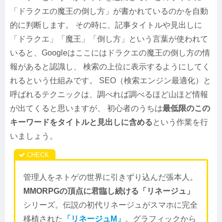
「ドラクエの魔王の倒し方」が書かれているのかを自動
的に判断します。 その時に、記事タイトルや見出しに
「ドラクエ」「魔王」「倒し方」という言葉が使われて
いると、Googleはここにはドラクエの魔王の倒し方の情
報があると認識し、 検索の上位に表示するようにしてく
れるという仕組みです。 SEO（検索エンジン最適化）と
呼ばれるテクニックは、調べれば調べるほど山ほど情報
が出てくると思いますが、 初心者のうちは
最低限のこの
キーワードをタイトルと見出しに含める
という作業を行
いましょう。
管理人をネトゲの世界に引きずり込んだ張本人。
MMORPGの頂点に君臨し続ける「リネージュ」
シリーズ。伝説の初代リネージュがスマホに完全
移植された
「リネージュM」
。グラフィックから